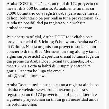
Aruba DOET tin e aña aki un total di 172 proyecto cu
mester di 3.500 boluntario. Actualmente tin mas cu
3.000 boluntario cu a registra caba, pero ainda mester
di hopi boluntario pa por realisa tur e proyectonan aki.
Ainda tin posibilidad pa registra via e website
arubadoet.com.
Pa e apertura oficial, Aruba DOET ta invitabo pa e
proyecto social di Stichting Schouwburg Aruba na Cas
di Cultura. Nan ta organisa un proyecto social cu un
concierto di the Blue Mermens, un sing along y tambe
algun surprise acts! E apertura oficial lo tuma luga un
dia prome cu Aruba Doet, locual ta diahuebs, 14 di
maart 2024. Porta ta habri di 6:30pm y entrada ta
gratis. Reserva bo luga via email:
info@casdicultura.aw.
Aruba Doet ta invita esunan cu no a registra ainda, pa
bishita e website www.arubadoet.com pa mira y
registra pa un di 172 proyectonan of pa cualkier di e
siguiente proyectonan cu tin un gran necesidad ainda
na boluntarionan: