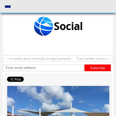
Social
an na sector priva na Aruba ta sigui aumenta
Tres homber arma a atraca p
Subscribe