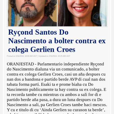
Ryçond Santos Do
Nascimento a bolter contra ex
colega Gerlien Croes
Posted on 3/11/2024, 10:06 AM AST
| Updated on 3/11/2024, 10:25 AM AST
ORANJESTAD - Parlamentario independiente Ryçond
do Nascimento dialuna via un comunicado, a bolter
contra ex colega Gerlien Croes, casi un aña despues cu
nan dos a bandona e partido berde AVP di cual nan dos
tabata forma parti. Esaki ta e prome biaha cu Do
Nascimento publicamente ta bay contra su ex colega. E
ta recorda tambe cu mientras cu ambos a sali for di e
partido berde aña pasa, a dura un luna despues cu Do
Nascimento a sali, pa Gerlien Croes tambe haci mescos.
Y cu e titulo di cu ‘Ainda Gerlien su curason ta berde’,