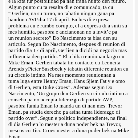
e la kita tur posibilidad pa nan traha hunto den futuro.
Algun punto cu ta resalta di e comunicado, ta cu
“ Gerlien, na su turno, no tabatin ningun gana pa
bandona AVP dia 17 di april. En bes di expresa
problema cu e rumbo corupto, el a expresa di a sinti su
mes humilia, pasobra e ancianonan no a invit’e pa
un reunion secreto” Do Nascimento ta bisa den su
articulo. Segun Do Nascimento, despues di reunion di
partido dia 17 di april, Gerlien a dicidi pa negocia mas
influencia den partido. “ El a hiba reunionan largo cu
Mike Eman. Gerlien tabata tin contacto cu Leoncita
Arends yPieter Susebeek y tabatin diferente reunion cu
su circulo intimo. Na mes momento reunionnan a
tuma luga entre Henny Eman, Hans Sjiem Fat y e omo
di Gerlien, esta Duke Croes”. Ademas segun Do
Nascimento, ‘Un grupo den Gerlien su circulo intimo a
conseha pa no accepta liderazgo di partido AVP,
pasobra famia Eman lo manda un di nan mes, Trevor
Eman, pa studia derecho pa asina tuma liderazgo di
partido over”. Segun e politico independiente, na final
di dia Gerlien lo mester a duna poder bek na Trevor,
mescos cu Tico Croes mester a duna poder bek na Mike
Eman.