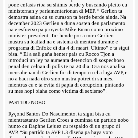
pone enfasis riba su shimis berde y buscando pleito cu
ministernan y parlamentarionan di MEP. “ Gerlien ta
demostra asina cu su curason ta berde berde ainda. Na
december 2023 Gerlien a duna sosten den parlamento
na e esfuerso pa proyecta Mike Eman como proximo
minister-president. Tur hende por a mira Gerlien
mustra su lealtad na e sistema di mentira durante e
programa di Enfoke di dia 4 di maart. Ultimo” e ta sigui
bisa. “ El a sali gaña henter pais cu Rocco Tjon a
introduci un ley pa aumenta detencion di sospechoso
penal den celnan di polis te na 20 dia. Ora nos analisa
mensahenan di Gerlien for di tempo cu el a laga AVP, e
no a haci nada otro sino mustra potret di su mes,
mientras cu e ta evita di papia di corupcion, pintando
su mes hopi biaha como victima di sexismo”.
PARTIDO NOBO
Ryçond Santos Do Nascimento, ta sigui bisa cu
mientrastanto Gerlien Croes a cuminsa un partido nobo
hunto cu Daphne Lejuez cu respaldo di un grupo di
AVP. “Su partido ta AVP 1.3 diseña pa haya voto