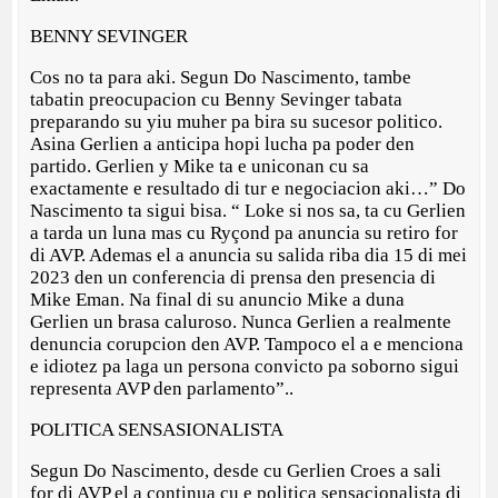
BENNY SEVINGER
Cos no ta para aki. Segun Do Nascimento, tambe
tabatin preocupacion cu Benny Sevinger tabata
preparando su yiu muher pa bira su sucesor politico.
Asina Gerlien a anticipa hopi lucha pa poder den
partido. Gerlien y Mike ta e uniconan cu sa
exactamente e resultado di tur e negociacion aki…” Do
Nascimento ta sigui bisa. “ Loke si nos sa, ta cu Gerlien
a tarda un luna mas cu Ryçond pa anuncia su retiro for
di AVP. Ademas el a anuncia su salida riba dia 15 di mei
2023 den un conferencia di prensa den presencia di
Mike Eman. Na final di su anuncio Mike a duna
Gerlien un brasa caluroso. Nunca Gerlien a realmente
denuncia corupcion den AVP. Tampoco el a e menciona
e idiotez pa laga un persona convicto pa soborno sigui
representa AVP den parlamento”..
POLITICA SENSASIONALISTA
Segun Do Nascimento, desde cu Gerlien Croes a sali
for di AVP el a continua cu e politica sensacionalista di