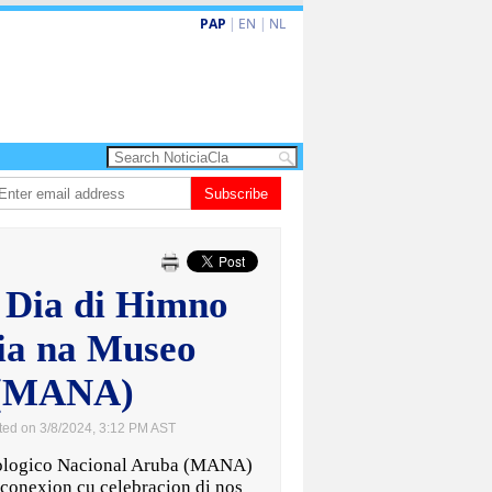
PAP
|
EN
|
NL
Dos siman mas pa decision cay den caso di e-steps
Subscribe
Gobierno ta fortalec
 Dia di Himno
ia na Museo
 (MANA)
ted on 3/8/2024, 3:12 PM AST
logico Nacional Aruba (MANA)
 conexion cu celebracion di nos