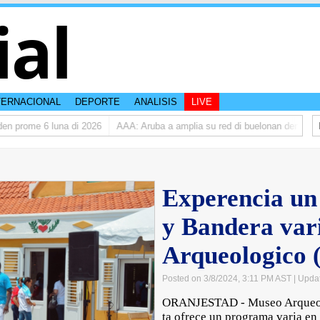
ial
TERNACIONAL
DEPORTE
ANALISIS
LIVE
 prome 6 luna di 2026
AAA: Aruba a amplia su red di buelonan den 2025
Experencia un
y Bandera var
Arqueologico
Posted on 3/8/2024, 3:11 PM AST
| Upda
ORANJESTAD - Museo Arqueo
ta ofrece un programa varia en