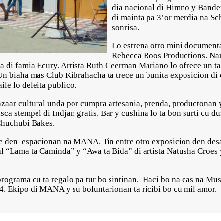
dia nacional di Himno y Bander
di mainta pa 3’or merdia na Sch
sonrisa.
Lo estrena otro mini documenta
Rebecca Roos Productions. Nan 
a di famia Ecury. Artista Ruth Geerman Mariano lo ofrece un ta
 Un biaha mas Club Kibrahacha ta trece un bunita exposicion di
aile lo deleita publico.
azaar cultural unda por cumpra artesania, prenda, productonan y
ca stempel di Indjan gratis. Bar y cushina lo ta bon surti cu d
 Chuchubi Bakes.
te den espacionan na MANA. Tin entre otro exposicion den de
 “Lama ta Caminda” y “Awa ta Bida” di artista Natusha Croes y 
 programa cu ta regalo pa tur bo sintinan. Haci bo na cas na 
. Ekipo di MANA y su boluntarionan ta ricibi bo cu mil amor.