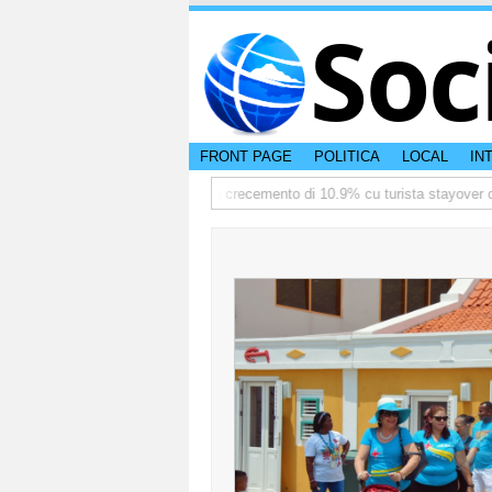
Soc
FRONT PAGE
POLITICA
LOCAL
IN
ediate
TTW:Aruba ta registra crecemento di 10.9% cu turista stayover den