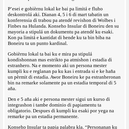
P’esei e gobièrnu lokal ke bai pa limitá e fluho
deskontrolá aki. Dianan 4, 5 i 6 di mart tabatin un
konferensia di trabou pa atendé revishon di Wolbes i
Finbes na Hulanda. Konseho Insular di Boneiru den su
mayoria a stipulá un dokumentu pa atendé ku esaki.
Kon pa limitá e kantidat di hende ku ta bin biba na
Boneiru ta un punto kardinal.
Gobièrnu lokal ta bai ku e mira pa stipulá
kondishonnan mas estrikto pa atmishon i estadia di
estranhero. Na e momento aki un persona mester
kumpli ku e reglanan pa ku kas i entrada si e ke haña
un pèrmit di estadia. Awor Boneiru ke pa estranheronan
bin na remarke solamente pa un estadia temporal di 5
aña.
Den e 5 aña aki e persona mester sigui un kurso di
integrashon i tambe dominio di papiamentu ta
obligatorio. Despues di kumpli ku esaki por yega na
remarke pa un estadia permanente.
Konseho Insular ta papia palabra kla. “Personanan ku