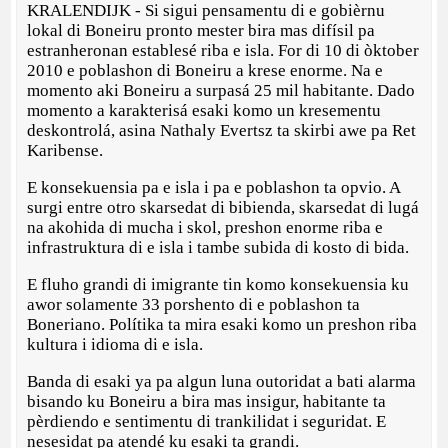
KRALENDIJK - Si sigui pensamentu di e gobièrnu
lokal di Boneiru pronto mester bira mas difísil pa
estranheronan establesé riba e isla. For di 10 di òktober
2010 e poblashon di Boneiru a krese enorme. Na e
momento aki Boneiru a surpasá 25 mil habitante. Dado
momento a karakterisá esaki komo un kresementu
deskontrolá, asina Nathaly Evertsz ta skirbi awe pa Ret
Karibense.
E konsekuensia pa e isla i pa e poblashon ta opvio. A
surgi entre otro skarsedat di bibienda, skarsedat di lugá
na akohida di mucha i skol, preshon enorme riba e
infrastruktura di e isla i tambe subida di kosto di bida.
E fluho grandi di imigrante tin komo konsekuensia ku
awor solamente 33 porshento di e poblashon ta
Boneriano. Polítika ta mira esaki komo un preshon riba
kultura i idioma di e isla.
Banda di esaki ya pa algun luna outoridat a bati alarma
bisando ku Boneiru a bira mas insigur, habitante ta
pèrdiendo e sentimentu di trankilidat i seguridat. E
nesesidat pa atendé ku esaki ta grandi.