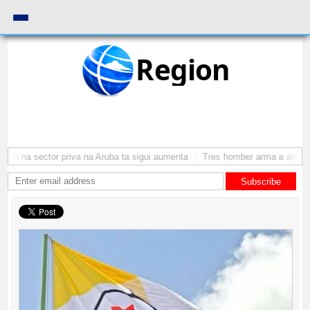
Region
n na sector priva na Aruba ta sigui aumenta
Tres homber arma a atraca p
Subscribe