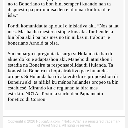
no ta Boneriano ta bon bini semper i kuando nan ta
dispuesto pa profundisá den e idioma i kultura di e
isla.”
For di komunidat ta aploudí e inisiativa aki. “Nos ta lat
mes. Masha dia mester a stòp e kos aki. Tur hende ta
bin biba aki i pa nos mes no tin ni kas ni trabou”, e
boneriano Arnold ta bisa.
Sin embargo e pregunta ta surgi si Hulanda ta bai di
akuerdo ku e adaptashon aki. Maneho di atmishon i
estadia na Boneiru ta responsabilidat di Hulanda. Ta
konosí ku Boneiru ta hopi atraktivo pa e hulandes
oropeo. Sí Hulanda bai di akuerdo ku e proposishon di
Boneiru aki, ta nifiká ku ménos hulandes oropeo ta bin
establesé. Mirando ku e reglanan ta bira mas
estrikto. NOTA: Texto ta scirbi den Papiamento
fonetico di Corsou.
Copyright © 2026 NoticiaCla.com | "NoticiaCla" is a registered trademark
of Wired Media. All rights reserved.