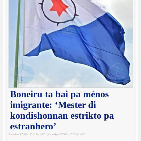
Boneiru ta bai pa ménos
imigrante: ‘Mester di
kondishonnan estrikto pa
estranhero’
Posted on 3/7/2024, 10:04 AM AST
| Updated on 3/7/2024, 10:05 AM AST