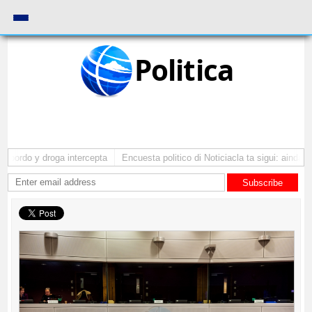
Politica
bordo y droga intercepta
Encuesta politico di Noticiacla ta sigui: ainda ti
Subscribe