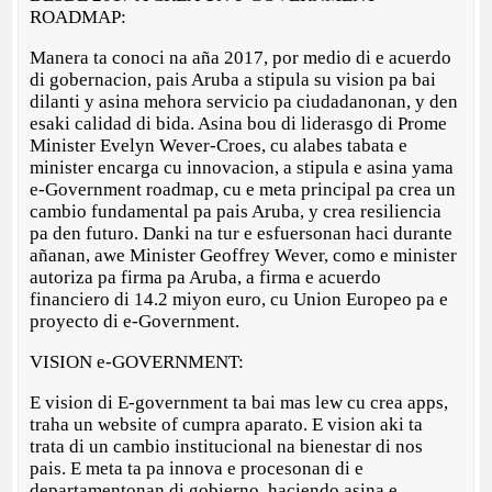
ROADMAP:
Manera ta conoci na aña 2017, por medio di e acuerdo
di gobernacion, pais Aruba a stipula su vision pa bai
dilanti y asina mehora servicio pa ciudadanonan, y den
esaki calidad di bida. Asina bou di liderasgo di Prome
Minister Evelyn Wever-Croes, cu alabes tabata e
minister encarga cu innovacion, a stipula e asina yama
e-Government roadmap, cu e meta principal pa crea un
cambio fundamental pa pais Aruba, y crea resiliencia
pa den futuro. Danki na tur e esfuersonan haci durante
añanan, awe Minister Geoffrey Wever, como e minister
autoriza pa firma pa Aruba, a firma e acuerdo
financiero di 14.2 miyon euro, cu Union Europeo pa e
proyecto di e-Government.
VISION e-GOVERNMENT:
E vision di E-government ta bai mas lew cu crea apps,
traha un website of cumpra aparato. E vision aki ta
trata di un cambio institucional na bienestar di nos
pais. E meta ta pa innova e procesonan di e
departamentonan di gobierno, haciendo asina e