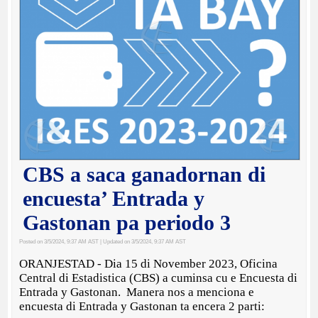
CBS a saca ganadornan di
encuesta’ Entrada y
Gastonan pa periodo 3
Posted on 3/5/2024, 9:37 AM AST
| Updated on 3/5/2024, 9:37 AM AST
ORANJESTAD - Dia 15 di November 2023, Oficina
Central di Estadistica (CBS) a cuminsa cu e Encuesta di
Entrada y Gastonan. Manera nos a menciona e
encuesta di Entrada y Gastonan ta encera 2 parti: