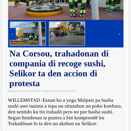
‹
›
Na Corsou, trahadonan di
compania di recoge sushi,
Selikor ta den accion di
protesta
Posted on 3/4/2024, 9:21 AM AST
| Updated on 3/4/2024, 9:21 AM AST
WILLEMSTAD -Esnan ku a yega Malpais pa basha
sushi awe mainta a topa un situashon un poko konfuso,
den sentido ku tin trahadó pero no por basha sushi.
Segun hendenan ta puntra a bin komprondé ku
Trahadónan lo ta den un akshon na Selikor.