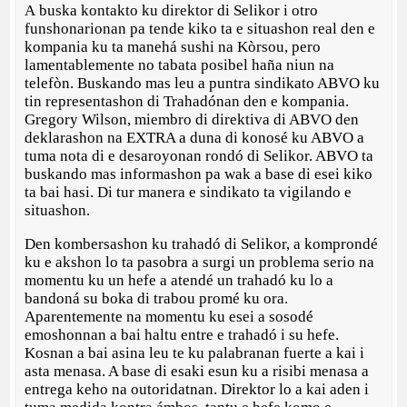
A buska kontakto ku direktor di Selikor i otro
funshonarionan pa tende kiko ta e situashon real den e
kompania ku ta manehá sushi na Kòrsou, pero
lamentablemente no tabata posibel haña niun na
telefòn. Buskando mas leu a puntra sindikato ABVO ku
tin representashon di Trahadónan den e kompania.
Gregory Wilson, miembro di direktiva di ABVO den
deklarashon na EXTRA a duna di konosé ku ABVO a
tuma nota di e desaroyonan rondó di Selikor. ABVO ta
buskando mas informashon pa wak a base di esei kiko
ta bai hasi. Di tur manera e sindikato ta vigilando e
situashon.
Den kombersashon ku trahadó di Selikor, a komprondé
ku e akshon lo ta pasobra a surgi un problema serio na
momentu ku un hefe a atendé un trahadó ku lo a
bandoná su boka di trabou promé ku ora.
Aparentemente na momentu ku esei a sosodé
emoshonnan a bai haltu entre e trahadó i su hefe.
Kosnan a bai asina leu te ku palabranan fuerte a kai i
asta menasa. A base di esaki esun ku a risibi menasa a
entrega keho na outoridatnan. Direktor lo a kai aden i