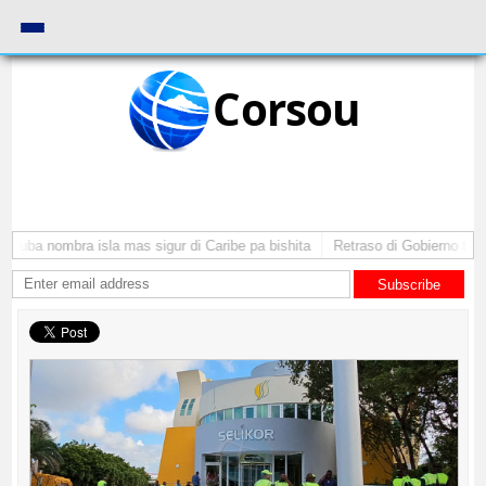
Corsou
Aruba nombra isla mas sigur di Caribe pa bishita
Retraso di Gobierno ta po
Subscribe