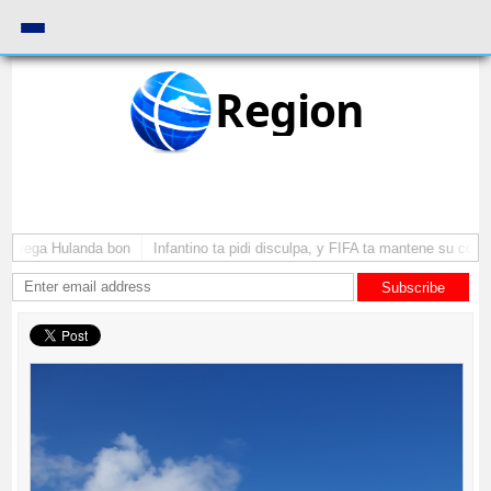
Region
a yega Hulanda bon
Infantino ta pidi disculpa, y FIFA ta mantene su como 
Subscribe