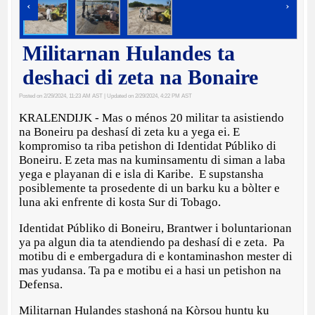
‹
›
Militarnan Hulandes ta
deshaci di zeta na Bonaire
Posted on 2/29/2024, 11:23 AM AST
| Updated on 2/29/2024, 4:22 PM AST
KRALENDIJK - Mas o ménos 20 militar ta asistiendo
na Boneiru pa deshasí di zeta ku a yega ei. E
kompromiso ta riba petishon di Identidat Públiko di
Boneiru. E zeta mas na kuminsamentu di siman a laba
yega e playanan di e isla di Karibe. E supstansha
posiblemente ta prosedente di un barku ku a bòlter e
luna aki enfrente di kosta Sur di Tobago.
Identidat Públiko di Boneiru, Brantwer i boluntarionan
ya pa algun dia ta atendiendo pa deshasí di e zeta. Pa
motibu di e embergadura di e kontaminashon mester di
mas yudansa. Ta pa e motibu ei a hasi un petishon na
Defensa.
Militarnan Hulandes stashoná na Kòrsou huntu ku