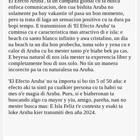
El Efecto Aruba', ta un campaña global cu ta busca
enfoca comunicacion, den cua bishita Aruba no
solamente pa bay vakantie of pasa un bon momento,
pero ta trata di laga un sensacion positivo cu ta dura pa
hopi tempo. E transmision di 'El Efecto Aruba' ta
cuminsa cu e caracteristica mas atractivo di e isla: e
beach cu santo blanco infinito y awa cristalino, un dia
na beach ta un dia bon probecha, tuma solo y yena cu e
calor di Aruba cu bo mester tanto p'e biahe bek pa cas.
E beyesa natural di nos isla mester ta experencia liber y
completamente bou di nos solo. No tin un manera
incorecto pa ta cu naturalesa na Aruba.
'El Efecto Aruba' no ta importa si bo tin 5 of 50 aña: e
efecto aki ta sinti pa cualkier persona cu ta habri su
mes n'e magia di Aruba. Pues, si e biaheronan ta
buscando algo cu mayor y yiu, amigo, pareha, nan no
mester busca mas: E Isla Feliz t'e contesta y esaki ta
loke Aruba kier transmiti den aña 2024.