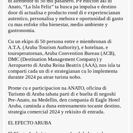
di alrededor di 50 mil pasahero. P'e edicion aki di
Anato, “La Isla Feliz” ta busca pa impulsa e destino
door di actualisa e producto rond di e experiencianan
autentico, personalisa y mehora e oportunidad di gasto
cu mas enfoke riba bienestar, medio ambiente y
gastronomia.
Cu un ekipo di 50 persona entre e miembronan di
A.T.A. (Aruba Tourism Authority), e hotelnan, e
touroperatornan, Aruba Convention Bureau (ACB),
DMC (Destination Management Company) y
Aeropuerto di Aruba Reina Beatrix (AAA), nos isla ta
comparti cada un di e strategianan cu lo implementa
durante 2024 pa atrae turista nobo.
Prome cu e participacion na ANATO, oficina di
Turismo di Aruba tabata parti di e buelta di negoshi
Pre-Anato, na Medellin, den compania di Eagle Hotel
Aruba, caminda a duna entrenamento tocante destino,
strategia comercial 2024 y rekisito di entrada.
EL EFECTO ARUBA