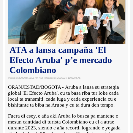
ATA a lansa campaña 'El
Efecto Aruba' p’e mercado
Colombiano
Posted on 2/29/2024, 11:01 AM AST
| Updated on 2/29/2024, 11:01 AM AST
ORANJESTAD/BOGOTA - Aruba a lansa su strategia
global 'El Efecto Aruba', cu ta basa riba tur loke cada
local ta transmiti, cada luga y cada experiencia cu e
bishitante ta biba na Aruba y cu ta dura den tempo.
Fuera di esey, e aña aki Aruba lo busca pa mantene e
mesun cantidad di turista Colombiano cu el a atrae
durante 2023, siendo e aña record, logrando e yegada