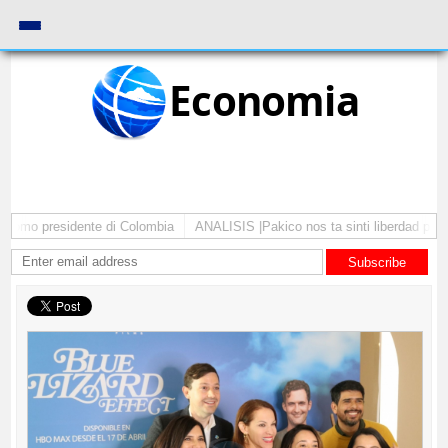
Economia
como presidente di Colombia
ANALISIS |Pakico nos ta sinti liberdad pa co
Subscribe