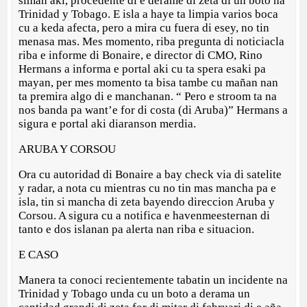
siman aki, procedente di e derame di zeta di un boto na
Trinidad y Tobago. E isla a haye ta limpia varios boca
cu a keda afecta, pero a mira cu fuera di esey, no tin
menasa mas. Mes momento, riba pregunta di noticiacla
riba e informe di Bonaire, e director di CMO, Rino
Hermans a informa e portal aki cu ta spera esaki pa
mayan, per mes momento ta bisa tambe cu mañan nan
ta premira algo di e manchanan. “ Pero e stroom ta na
nos banda pa want’e for di costa (di Aruba)” Hermans a
sigura e portal aki diaranson merdia.
ARUBA Y CORSOU
Ora cu autoridad di Bonaire a bay check via di satelite
y radar, a nota cu mientras cu no tin mas mancha pa e
isla, tin si mancha di zeta bayendo direccion Aruba y
Corsou. A sigura cu a notifica e havenmeesternan di
tanto e dos islanan pa alerta nan riba e situacion.
E CASO
Manera ta conoci recientemente tabatin un incidente na
Trinidad y Tobago unda cu un boto a derama un