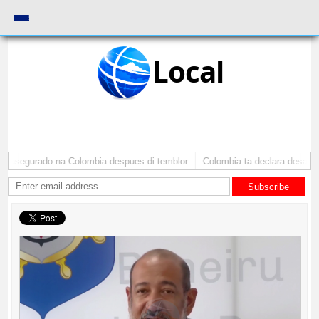
Local
 asegurado na Colombia despues di temblor
Colombia ta declara desaster 
Subscribe