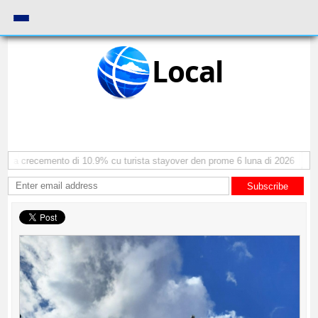
Local
ra crecemento di 10.9% cu turista stayover den prome 6 luna di 2026
AAA:
Subscribe