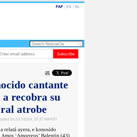
PAP
|
EN
|
NL
Festival Un Canto na Bernadina ta celebra 15 aña cu Gala Nacional
Subscribe
Bab
ocido cantante
 a recobra su
ral atrobe
dated on 2/27/2024, 10:37 AM AST
relatá ayera, e konosido
 Amos ‘Amorreus’ Balentin (43)