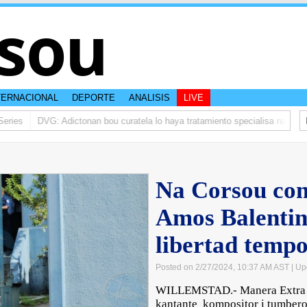
sou
TERNACIONAL
DEPORTE
ANALISIS
LIVE
ies
DVG: Adictonan bou curatela lo haya tratamiento specialisa na Corsou
Na Corsou con
Amos Balentin
libertad tempo
Posted on 2/27/2024, 10:37 AM AST
| Up
WILLEMSTAD.- Manera Extra a 
kantante kompositor i tumbero