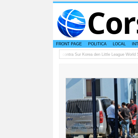
Cor
FRONT PAGE
POLITICA
LOCAL
IN
025
Aruba ta busca revancha contra Sur Korea den Little League World Ser