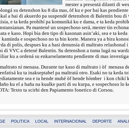
mester a presentá dilanti di w
olongá su detenshon ku 8 dia mas, òf ku e por bai kas pendiente
skal a bai di akuerdo pa suspendé detenshon di Balentin bou di 
isia, e ta keda prohibí pa komuniká ku e dama, e ta keda prohibí
unstansianan. Pa mantené un sospechoso será, mester tin echonan
bata e kaso. Hopi bia den tipo di kasonan asin’aki, sea e ta keda
“ kaminda e sospechoso no ta bin korte. Manera ya a bira konosí
da di polis, despues ku a hasi denunsia di maltrato relashonal 
hi di VVC a detené Balentin. Su detenshon a tuma lugá na warda 
siliar ku a ordená su enkarselamentu pendiente di mas investig
i maltrato ni menasa. Durante tur kaso di maltrato i òf menasa de
enfatisá ku ta inakseptabel pa maltratá otro. Esaki no ta keda tol
diatamente sea e ta hende muhé òf hende hòmber i kon chikí ku
daño ku el a haña na kualke parti di su kurpa, e sospechoso lo ke
OTA: Texto ta scirbi den Papiamento fonetico di Corsou.
GE
POLITICA
LOCAL
INTERNACIONAL
DEPORTE
ANALI