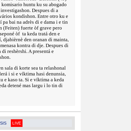
es komisario huntu ku su abogado
 investigashon. Despues di a
vários kondishon. Entre otro ku e
 pa bai na adrès di e dama i e tin
 (Feiten) fuerte òf grave pero
 seponé òf ta keda tratá den e
, djabièrnè den oranan di mainta,
i menasa kontra di dje. Despues di
di reshèrshi. A presentá e
ashon.
n sala di korte sea ta relashonal
erá i si e víktima hasi denunsia,
 e kaso ta. Si e víktima a keda
da detené mas largu i lo tin di
SIS
LIVE