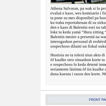
Athena Sulvaran, pa wak si lo pr
evaluá e kaso, wes komisario i fi
ta pone su mes disponibel pa hust
ku traha reportahenan di su sirk
den e kaso di Balentin esei no ta
loke ta keda yamá “Hura zitting 
Balentin mester a presentá na war
interogashon personal di reshèrs
sospechoso dilanti un fiskal ouk
Hustisia no ta tolerá niun akto d
òf kualke otro situashon korte ta 
e sospechoso lo keda detené inme
seriamente lástima òf tin kualke 
duna kuenta i rason den korte. N
FRONT PA