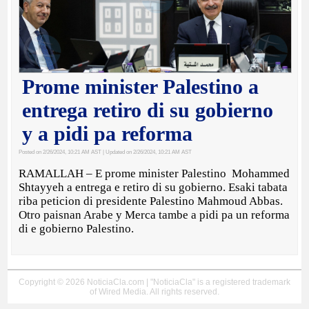
Prome minister Palestino a
entrega retiro di su gobierno
y a pidi pa reforma
Posted on 2/26/2024, 10:21 AM AST
| Updated on 2/26/2024, 10:21 AM AST
RAMALLAH – E prome minister Palestino Mohammed
Shtayyeh a entrega e retiro di su gobierno. Esaki tabata
riba peticion di presidente Palestino Mahmoud Abbas.
Otro paisnan Arabe y Merca tambe a pidi pa un reforma
di e gobierno Palestino.
Copyright © 2026 NoticiaCla.com | "NoticiaCla" is a registered trademark
of Wired Media. All rights reserved.