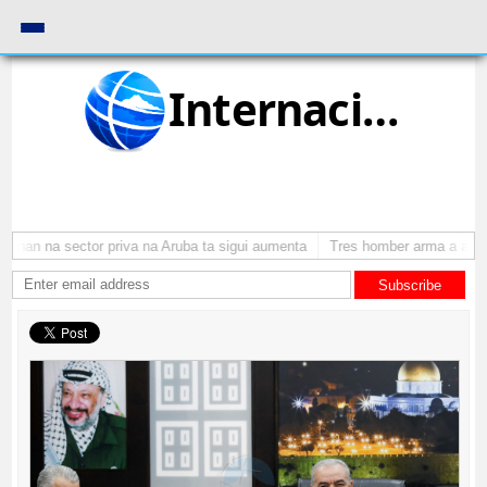
Internacional
onan na sector priva na Aruba ta sigui aumenta
Tres homber arma a atrac
Subscribe