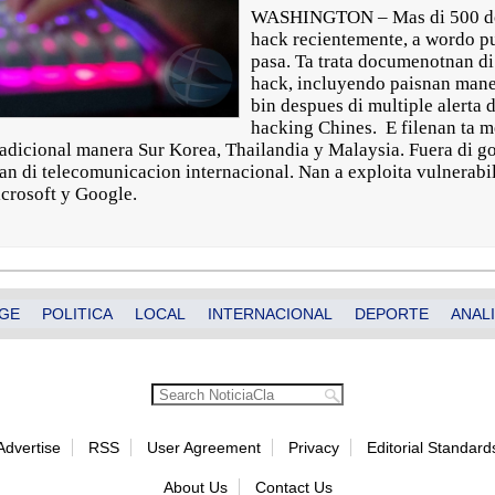
WASHINGTON – Mas di 500 do
hack recientemente, a wordo pu
pasa. Ta trata documenotnan di
hack, incluyendo paisnan maner
bin despues di multiple alerta d
hacking Chines. E filenan ta m
 adicional manera Sur Korea, Thailandia y Malaysia. Fuera di g
n di telecomunicacion internacional. Nan a exploita vulnerabi
crosoft y Google.
GE
POLITICA
LOCAL
INTERNACIONAL
DEPORTE
ANALI
Advertise
RSS
User Agreement
Privacy
Editorial Standard
About Us
Contact Us