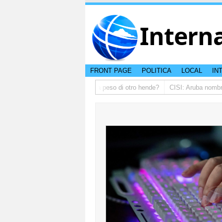
Intern
FRONT PAGE
POLITICA
LOCAL
IN
a sinti libertad pa comenta riba peso di otro hende?
CISI: Aruba nombra is