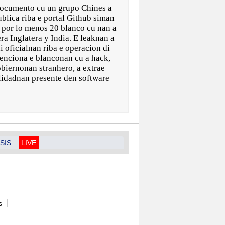
cumento cu un grupo Chines a
blica riba e portal Github siman
 por lo menos 20 blanco cu nan a
a Inglatera y India. E leaknan a
i oficialnan riba e operacion di
enciona e blanconan cu a hack,
obiernonan stranhero, a extrae
lidadnan presente den software
SIS
LIVE
s