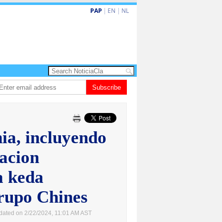
PAP
|
EN
|
NL
n Oranjestad na peliger
Abelardo de la Espriella a huramenta como preside
Subscribe
ia, incluyendo
cacion
a keda
rupo Chines
dated on 2/22/2024, 11:01 AM AST