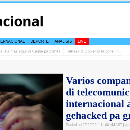
acional
TERNACIONAL
DEPORTE
ANALISIS
LIVE
la mas sigur di Caribe pa bishita
Retraso di Gobierno ta pone inversion de
Varios compan
di telecomuni
internacional 
gehacked pa g
Posted on 2/22/2024, 11:00 AM AST
| Up