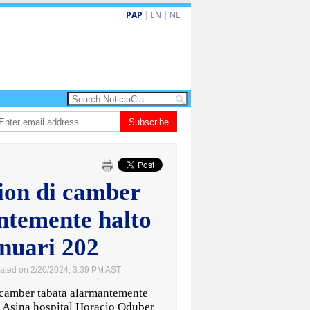
PAP
|
EN
|
NL
a turismo premium cu renobacion di US$106 miyon
Subscribe
Aruba ta perde 5-4 cont
on di camber
ntemente halto
nuari 202
ated on 2/20/2024, 3:39 PM AST
amber tabata alarmantemente
. Asina hospital Horacio Oduber