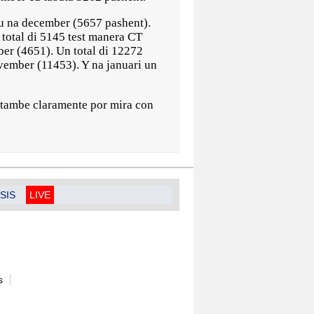
cu na december (5657 pashent).
n total di 5145 test manera CT
ber (4651). Un total di 12272
vember (11453). Y na januari un
o tambe claramente por mira con
SIS
LIVE
s