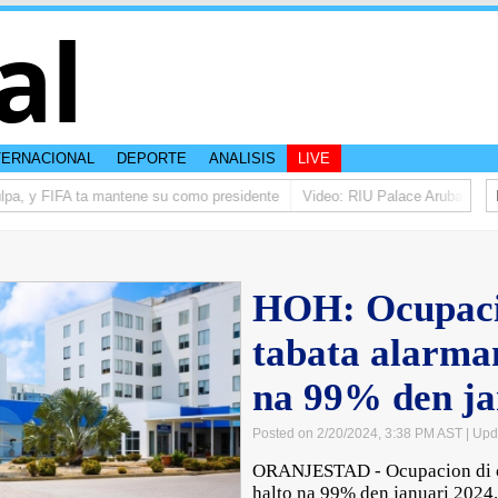
al
TERNACIONAL
DEPORTE
ANALISIS
LIVE
pa, y FIFA ta mantene su como presidente
Video: RIU Palace Aruba ta elev
HOH: Ocupaci
tabata alarma
na 99% den ja
Posted on 2/20/2024, 3:38 PM AST
| Upd
ORANJESTAD - Ocupacion di c
halto na 99% den januari 2024