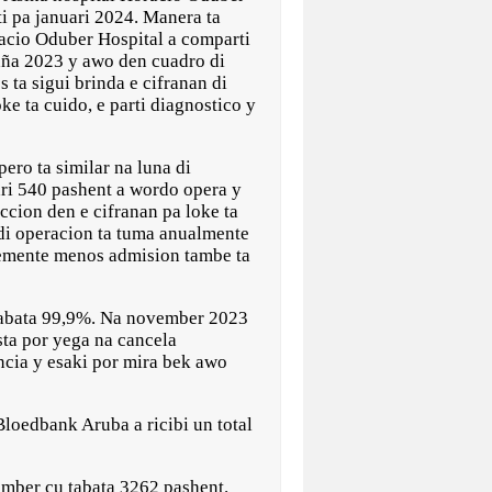
ti pa januari 2024. Manera ta
acio Oduber Hospital a comparti
aña 2023 y awo den cuadro di
 ta sigui brinda e cifranan di
e ta cuido, e parti diagnostico y
ero ta similar na luna di
ri 540 pashent a wordo opera y
cion den e cifranan pa loke ta
 di operacion ta tuma anualmente
temente menos admision tambe ta
 tabata 99,9%. Na november 2023
sta por yega na cancela
cia y esaki por mira bek awo
Bloedbank Aruba a ricibi un total
ember cu tabata 3262 pashent.