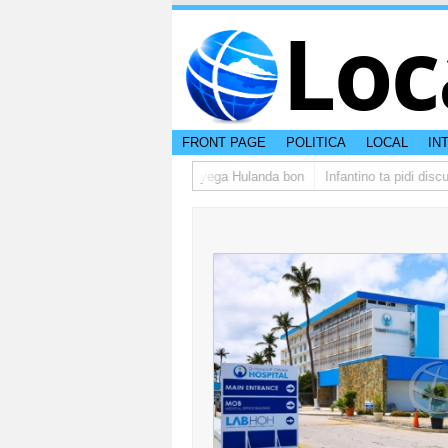
Loc
FRONT PAGE
POLITICA
LOCAL
IN
upo di studiantenan di Aruba a yega Hulanda bon
Infantino ta pidi discul