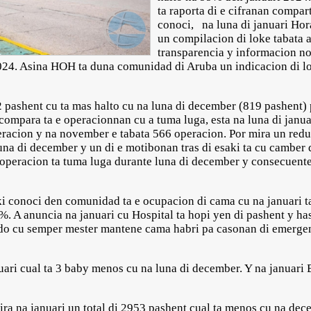
ta raporta di e cifranan compar
conoci, na luna di januari Hor
un compilacion di loke tabata 
transparencia y informacion nos
024. Asina HOH ta duna comunidad di Aruba un indicacion di lok
 pashent cu ta mas halto cu na luna di december (819 pashent) p
mpara ta e operacionnan cu a tuma luga, esta na luna di janua
acion y na november e tabata 566 operacion. Por mira un reduc
na di december y un di e motibonan tras di esaki ta cu camber
s operacion ta tuma luga durante luna di december y consecuen
aki conoci den comunidad ta e ocupacion di cama cu na januari
. A anuncia na januari cu Hospital ta hopi yen di pashent y ha
do cu semper mester mantene cama habri pa casonan di emergen
.
uari cual ta 3 baby menos cu na luna di december. Y na januari 
a na januari un total di 2953 pashent cual ta menos cu na dec