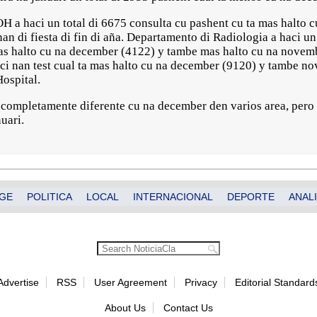
OH a haci un total di 6675 consulta cu pashent cu ta mas halto 
nan di fiesta di fin di aña. Departamento di Radiologia a haci u
mas halto cu na december (4122) y tambe mas halto cu na novem
i nan test cual ta mas halto cu na december (9120) y tambe no
 Hospital.
i completamente diferente cu na december den varios area, per
nuari.
GE
POLITICA
LOCAL
INTERNACIONAL
DEPORTE
ANALI
Advertise
RSS
User Agreement
Privacy
Editorial Standard
About Us
Contact Us