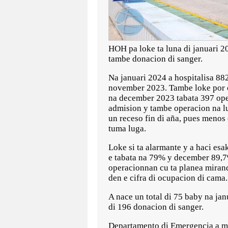
HOH pa loke ta luna di januari 2
tambe donacion di sanger.
Na januari 2024 a hospitalisa 882
november 2023. Tambe loke por co
na december 2023 tabata 397 oper
admision y tambe operacion na lu
un receso fin di aña, pues meno
tuma luga.
Loke si ta alarmante y a haci es
e tabata na 79% y december 89,7%
operacionnan cu ta planea miran
den e cifra di ocupacion di cama
A nace un total di 75 baby na jan
di 196 donacion di sanger.
Departamento di Emergencia a mir