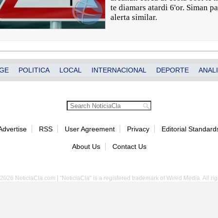
te diamars atardi 6'or. Siman p
alerta similar.
GE
POLITICA
LOCAL
INTERNACIONAL
DEPORTE
ANALI
Advertise
RSS
User Agreement
Privacy
Editorial Standard
About Us
Contact Us
2026 NoticiaCla.com | "NoticiaCla" is a registered trademark of Wired Media. All rig