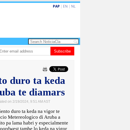
PAP
|
EN
|
NL
eva turismo premium cu renobacion di US$106 miyon
Subscribe
Aruba ta perde 5-4 co
to duro ta keda
ruba te diamars
ated on 2/19/2024, 9:51 AM AST
nto duro ta keda na vigor te
icio Metereologico di Aruba a
ito pa lama habri y especialmente
 noordwest tambe lo keda na vigor