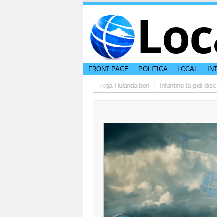
Loc
FRONT PAGE
POLITICA
LOCAL
IN
 grupo di studiantenan di Aruba a yega Hulanda bon
Infantino ta pidi disc