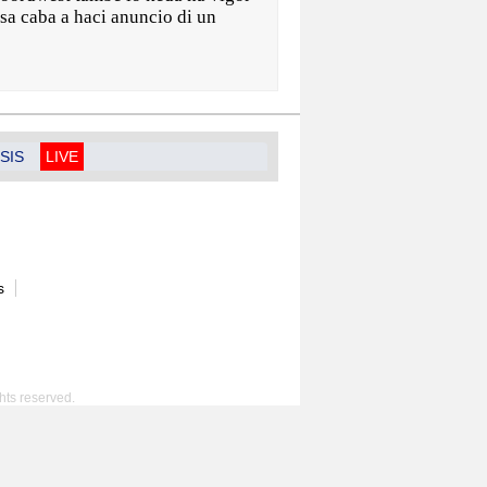
asa caba a haci anuncio di un
SIS
LIVE
s
hts reserved.