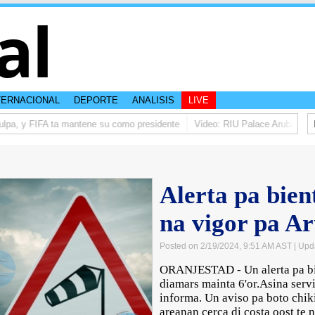
al
TERNACIONAL
DEPORTE
ANALISIS
LIVE
ulpa, y FIFA ta mantene su como presidente
Video: RIU Palace Aruba ta el
Alerta pa bien
na vigor pa A
Posted on 2/19/2024, 9:51 AM AST
| Upd
ORANJESTAD - Un alerta pa bie
diamars mainta 6'or.Asina serv
informa. Un aviso pa boto chik
areanan cerca di costa oost te