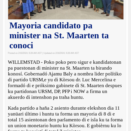
Mayoria candidato pa
minister na St. Maarten ta
conoci
Posted on 2/16/2024, 9:28 AM AST
| Updated on 2/16/2024, 9:28 AM AST
WILLEMSTAD - Poko poko pero sigur e kandidatonan
pa puestonan di minister na St. Maarten ta birando
konosí. Gobernadó Ajamu Baly a nombra lider polítiko
di partido URSM,e yu di Kòrsou dr. Luc Mercelina e
formadó di e próksimo gabinete di St. Maarten despues
ku partidonan URSM, DP, PFP i NOW a firma un
akuerdo di intenshon pa traha huntu.
Kada partido a haña 2 asiento durante elekshon dia 11
yanüari último i huntu ta forma un mayoria di 8 di e
total 15 asientonan den parlamento di e isla ku ta forma
un union monetario huntu ku Kòrsou. E gobièrnu ku lo