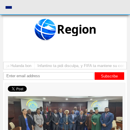
Region
 yega Hulanda bon
Infantino ta pidi disculpa, y FIFA ta mantene su como pr
Subscribe