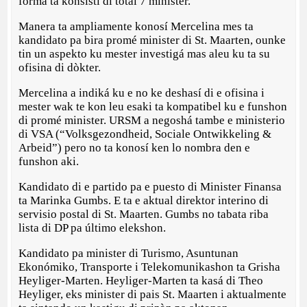
forma ta konsistí di total 7 minister.
Manera ta ampliamente konosí Mercelina mes ta
kandidato pa bira promé minister di St. Maarten, ounke
tin un aspekto ku mester investigá mas aleu ku ta su
ofisina di dòkter.
Mercelina a indiká ku e no ke deshasí di e ofisina i
mester wak te kon leu esaki ta kompatibel ku e funshon
di promé minister. URSM a negoshá tambe e ministerio
di VSA (“Volksgezondheid, Sociale Ontwikkeling &
Arbeid”) pero no ta konosí ken lo nombra den e
funshon aki.
Kandidato di e partido pa e puesto di Minister Finansa
ta Marinka Gumbs. E ta e aktual direktor interino di
servisio postal di St. Maarten. Gumbs no tabata riba
lista di DP pa último elekshon.
Kandidato pa minister di Turismo, Asuntunan
Ekonómiko, Transporte i Telekomunikashon ta Grisha
Heyliger-Marten. Heyliger-Marten ta kasá di Theo
Heyliger, eks minister di pais St. Maarten i aktualmente