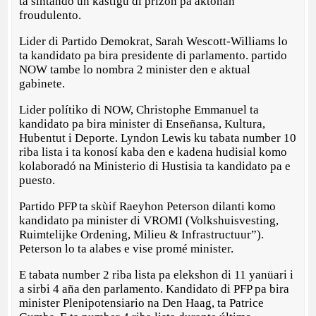
ta sintando un kastigu di prizòn pa aktonan
froudulento.
Lider di Partido Demokrat, Sarah Wescott-Williams lo
ta kandidato pa bira presidente di parlamento. partido
NOW tambe lo nombra 2 minister den e aktual
gabinete.
Lider polítiko di NOW, Christophe Emmanuel ta
kandidato pa bira minister di Enseñansa, Kultura,
Hubentut i Deporte. Lyndon Lewis ku tabata number 10
riba lista i ta konosí kaba den e kadena hudisial komo
kolaboradó na Ministerio di Hustisia ta kandidato pa e
puesto.
Partido PFP ta skùif Raeyhon Peterson dilanti komo
kandidato pa minister di VROMI (Volkshuisvesting,
Ruimtelijke Ordening, Milieu & Infrastructuur”).
Peterson lo ta alabes e vise promé minister.
E tabata number 2 riba lista pa elekshon di 11 yanüari i
a sirbi 4 aña den parlamento. Kandidato di PFP pa bira
minister Plenipotensiario na Den Haag, ta Patrice