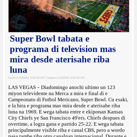
Super Bowl tabata e
programa di television mas
mira desde aterisahe riba
luna
Posted on 2/13/2024, 10:26 AM AST
| Updated on 2/13/2024, 10:26 AM AST
LAS VEGAS – Diadomingo anochi ultimo un 123
miyon televidente na Merca a mira e final di e
Campeonato di Futbol Mericano, Super Bowl. Cu esaki,
e la bira e programa mas mira desde e aterisahe riba
luna na 1969. E wega tabata entre e ekiponan Kansas
City Chiefs ye San Francisco 49'ers. Chiefs despues di
overtime, a logra gana e partido 25-22. E wega tabata
principalmente visible riba e canal CBS, pero a wordo
pasa tambe riba otro canalnan internacional. Durante e