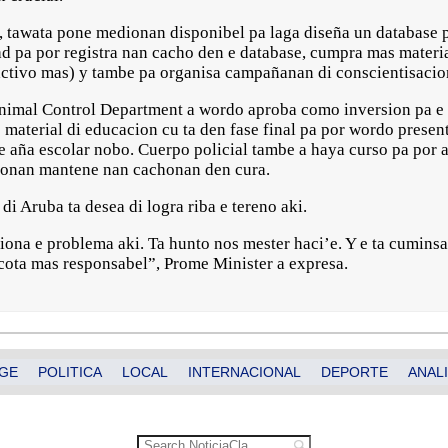
 tawata pone medionan disponibel pa laga diseña un database p
d pa por registra nan cacho den e database, cumpra mas mater
activo mas) y tambe pa organisa campañanan di conscientisaci
Animal Control Department a wordo aproba como inversion pa e 
 material di educacion cu ta den fase final pa por wordo present
 e aña escolar nobo. Cuerpo policial tambe a haya curso pa por 
ñonan mantene nan cachonan den cura.
i Aruba ta desea di logra riba e tereno aki.
iona e problema aki. Ta hunto nos mester haci’e. Y e ta cuminsa
cota mas responsabel”, Prome Minister a expresa.
GE
POLITICA
LOCAL
INTERNACIONAL
DEPORTE
ANALI