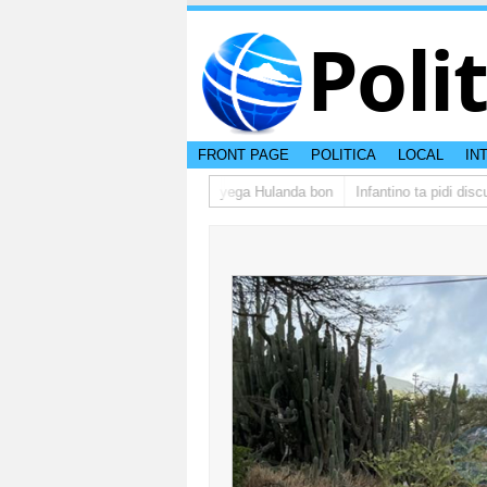
Poli
FRONT PAGE
POLITICA
LOCAL
IN
rupo di studiantenan di Aruba a yega Hulanda bon
Infantino ta pidi discul