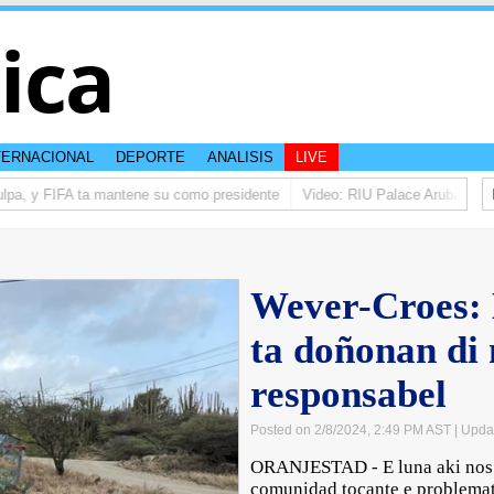
tica
TERNACIONAL
DEPORTE
ANALISIS
LIVE
pa, y FIFA ta mantene su como presidente
Video: RIU Palace Aruba ta elev
Wever-Croes: 
ta doñonan di
responsabel
Posted on 2/8/2024, 2:49 PM AST
| Upda
ORANJESTAD - E luna aki nos k
comunidad tocante e problemat