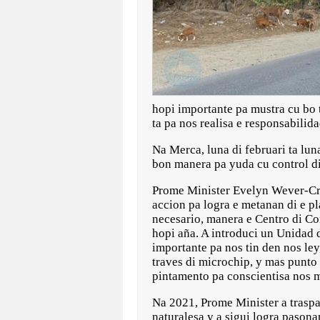
hopi importante pa mustra cu bo 
ta pa nos realisa e responsabilid
Na Merca, luna di februari ta lun
bon manera pa yuda cu control di
Prome Minister Evelyn Wever-Cro
accion pa logra e metanan di e p
necesario, manera e Centro di Co
hopi aña. A introduci un Unidad 
importante pa nos tin den nos ley,
traves di microchip, y mas punto
pintamento pa conscientisa nos 
Na 2021, Prome Minister a traspa
naturalesa y a sigui logra pasona