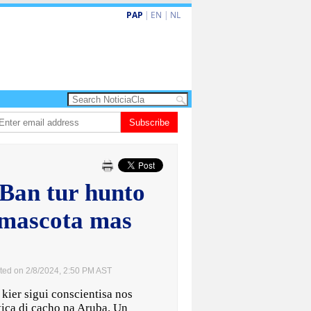
PAP
|
EN
|
NL
a turismo premium cu renobacion di US$106 miyon
Subscribe
Aruba ta perde 5-4 cont
Ban tur hunto
 mascota mas
ted on 2/8/2024, 2:50 PM AST
ier sigui conscientisa nos
ica di cacho na Aruba. Un