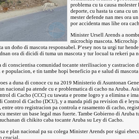
problema cu ta causa molester 
deporte, cu hasta ta cana cu un
mester defende nan mes ora un 
por accidenta mas lihe ora cach
Minister Ursell Arends a nombr
microchip mascota. Microchip m
ta un doño di mascota responsabel. P’esey nos ta urgi tur hend
adnan ora di dicidi di tuma un mascota y tur locual ta rekeri pa 
a di conscientisa comunidad tocante sterilisacion y castracion 
 e populacion, e tin tambe hopi beneficio pa e salud di mascota
es a duna di conoce cu na 2019 Ministerio di Asuntonan Genera
lan nacional pa atende cu e problematica di cacho na Aruba. Asi
ntrol di Cacho (CCC) cu tawata e prome logro y a elimina e ima
di Control di Cacho (DCU), y a manda pidi pa revision di e leyn
 entre otro registracion pa controla e rasamento di cacho, regist
 cu mester un base legal mas fuerte. Tambe Gobierno di Aruba tu
muchanan di chikito caba tocante Aruba su Ley di Cacho.
sa e plan nacional pa su colega Minister Arends por sigui ehecu
n crucial.