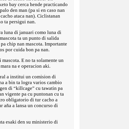
keto bay cerca hende practicando
 palo den man (pa si en caso nan
cacho ataca nan). Ciclistanan
o ta persigui nan.
a luna di januari como luna di
ascota ta un punto di salida
e pa chip nan mascota. Importante
nos por cuida bon pa nan.
di mascota. E no ta solamente un
 mara na e operacion aki.
l a institui un comision di
na a bin ta logra varios cambio
gen di “killcage” cu tawatin pa
an vigente pa cu puntonan cu ta
ro obligatorio di tur cacho a
r aña a lansa un concurso di
ta esaki den su ministerio di