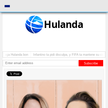
Hulanda
a yega Hulanda bon
Infantino ta pidi disculpa, y FIFA ta mantene su como 
Subscribe