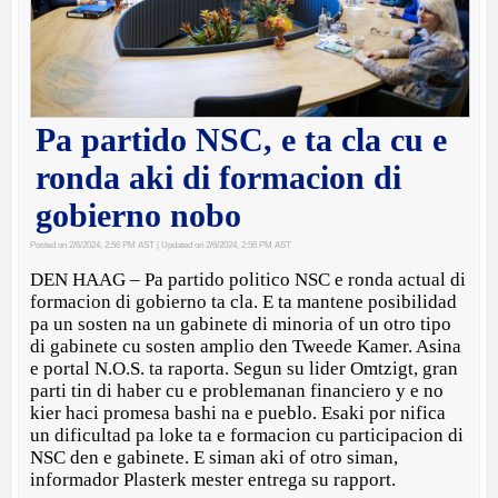
Pa partido NSC, e ta cla cu e
ronda aki di formacion di
gobierno nobo
Posted on 2/6/2024, 2:56 PM AST
| Updated on 2/6/2024, 2:56 PM AST
DEN HAAG – Pa partido politico NSC e ronda actual di
formacion di gobierno ta cla. E ta mantene posibilidad
pa un sosten na un gabinete di minoria of un otro tipo
di gabinete cu sosten amplio den Tweede Kamer. Asina
e portal N.O.S. ta raporta. Segun su lider Omtzigt, gran
parti tin di haber cu e problemanan financiero y e no
kier haci promesa bashi na e pueblo. Esaki por nifica
un dificultad pa loke ta e formacion cu participacion di
NSC den e gabinete. E siman aki of otro siman,
informador Plasterk mester entrega su rapport.