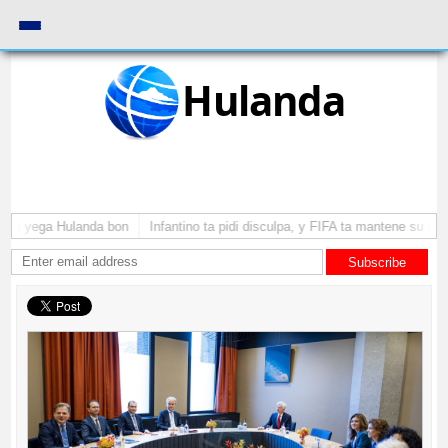
Hulanda
ba a yega Hulanda bon
Infantino ta pidi disculpa, y FIFA ta mantene su com
Subscribe