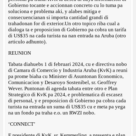
Gobierno tocante e accionnan concreto cu lo tuma pa
soluciona e problema aki, y alabes mitiga e
consecuencianan si importa cantidad grandi di
trahadonan for di exterior.Un otro topico riba cual a
dialoga ta e proposicion di Gobierno pa cobra un tarifa
di US$35 na cada turista na nan entrada na Aruba (otro
articulo adhunto).
REUNION
Tabata diahuebs 1 di februari 2024, cu e directiva nobo
di Camara di Comercio y Industria Aruba (KvK) a reuni
pa prome biaha cu Minister di Asuntonan Economico,
Comunicacion y Desaroyo Sostenibel, sr. Geoffrey
Wever. Puntonan di agenda tabata entre otro e Plan
Strategico di KvK pa 2024, e problematica di escasez
di personal, y e proposicion di Gobierno pa cobra cada
turista na entrada un suma di US$35 cu e meta pa yega
na un fondo pa traha e.o. un RWZI nobo.
‘CONNECT’
E presidente di KvK, sr. Kemmerling, a presenta e plan