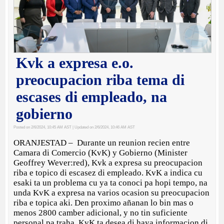
Kvk a expresa e.o.
preocupacion riba tema di
escases di empleado, na
gobierno
Posted on 2/6/2024, 10:45 AM AST
| Updated on 2/6/2024, 10:46 AM AST
ORANJESTAD – Durante un reunion recien entre
Camara di Comercio (KvK) y Gobierno (Minister
Geoffrey Wever:red), Kvk a expresa su preocupacion
riba e topico di escasez di empleado. KvK a indica cu
esaki ta un problema cu ya ta conoci pa hopi tempo, na
unda KvK a expresa na varios ocasion su preocupacion
riba e topica aki. Den proximo añanan lo bin mas o
menos 2800 camber adicional, y no tin suficiente
personal pa traha. KvK ta desea di haya informacion di