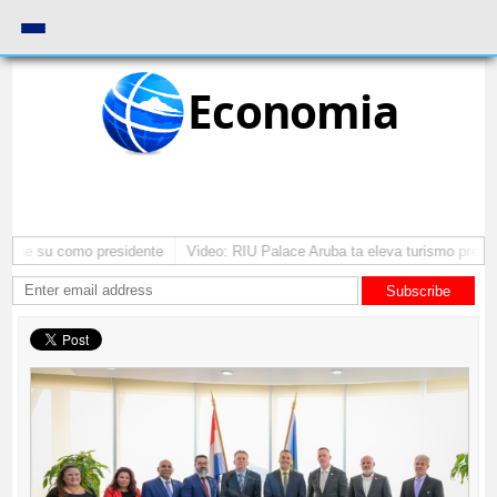
Economia
ntene su como presidente
Video: RIU Palace Aruba ta eleva turismo premi
Subscribe