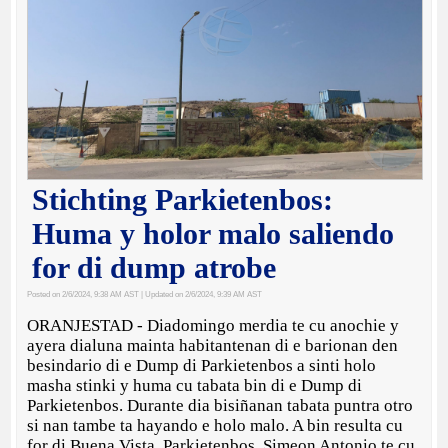
Stichting Parkietenbos:
Huma y holor malo saliendo
for di dump atrobe
Posted on 2/6/2024, 9:38 AM AST
| Updated on 2/6/2024, 9:39 AM AST
ORANJESTAD - Diadomingo merdia te cu anochie y
ayera dialuna mainta habitantenan di e barionan den
besindario di e Dump di Parkietenbos a sinti holo
masha stinki y huma cu tabata bin di e Dump di
Parkietenbos. Durante dia bisiñanan tabata puntra otro
si nan tambe ta hayando e holo malo. A bin resulta cu
for di Buena Vista, Parkietenbos, Simeon Antonio te cu