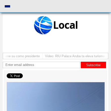
Local
 mantene su como presidente
Video: RIU Palace Aruba ta eleva turismo pre
Subscribe