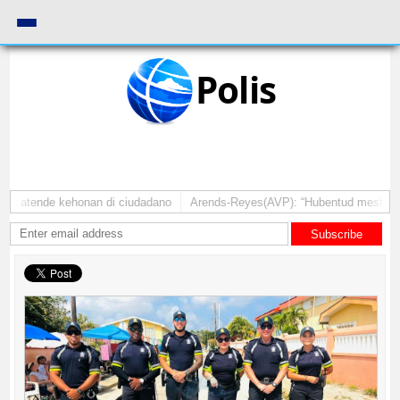
Polis
pa atende kehonan di ciudadano
Arends-Reyes(AVP): “Hubentud mester sint
Subscribe