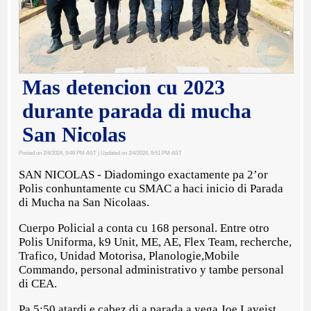
Mas detencion cu 2023
durante parada di mucha
San Nicolas
Posted on 2/4/2024, 9:49 PM AST
| Updated on 2/4/2024, 9:51 PM AST
SAN NICOLAS - Diadomingo exactamente pa 2’or
Polis conhuntamente cu SMAC a haci inicio di Parada
di Mucha na San Nicolaas.
Cuerpo Policial a conta cu 168 personal. Entre otro
Polis Uniforma, k9 Unit, ME, AE, Flex Team, recherche,
Trafico, Unidad Motorisa, Planologie,Mobile
Commando, personal administrativo y tambe personal
di CEA.
Pa 5:50 atardi e cabez di a parada a yega Joe Laveist