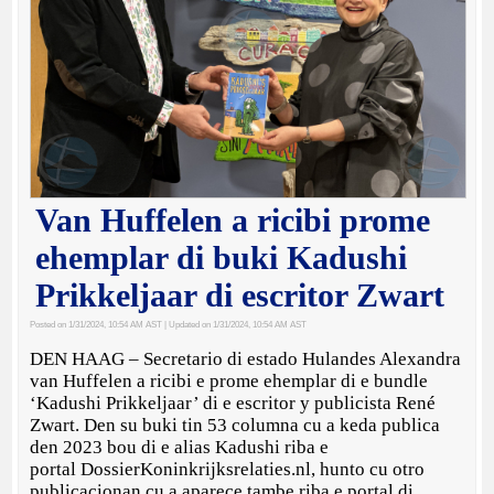
Van Huffelen a ricibi prome
ehemplar di buki Kadushi
Prikkeljaar di escritor Zwart
Posted on 1/31/2024, 10:54 AM AST
| Updated on 1/31/2024, 10:54 AM AST
DEN HAAG – Secretario di estado Hulandes Alexandra
van Huffelen a ricibi e prome ehemplar di e bundle
‘Kadushi Prikkeljaar’ di e escritor y publicista René
Zwart. Den su buki tin 53 columna cu a keda publica
den 2023 bou di e alias Kadushi riba e
portal DossierKoninkrijksrelaties.nl, hunto cu otro
publicacionan cu a aparece tambe riba e portal di