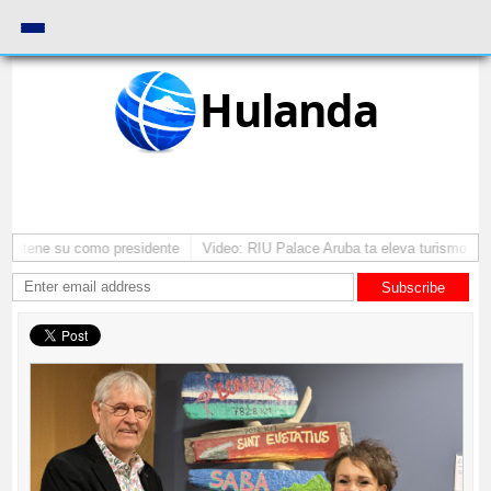
Hulanda
 mantene su como presidente
Video: RIU Palace Aruba ta eleva turismo pr
Subscribe