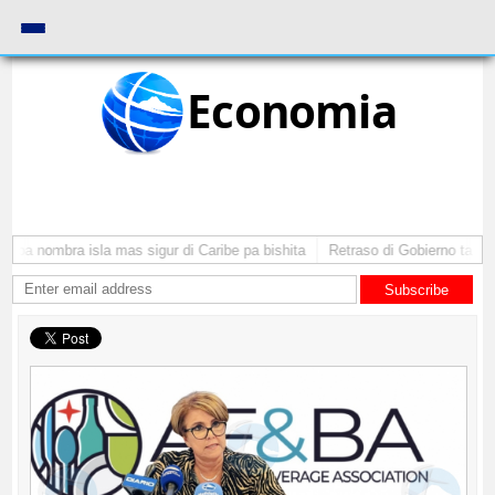
Economia
uba nombra isla mas sigur di Caribe pa bishita
Retraso di Gobierno ta pone
Subscribe