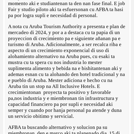
momento aki e studiantenan ta den nan fase final. E job
Fair y studio piloto aki ta esfuersonan cu AFBA ta hasi
pa por logra supli e necesidad di personal.
A nota cu Aruba Tourism Authority a presenta e plan de
mercadeo di 2024, y por a a destaca cu ta papia di un
proyeccion di crecimiento pa e siguiente añanan pa e
turismo di Aruba. Adicionalmente, a ser recalca riba e
aspecto di un crecimiento exponencial di uso di
alohamiento alternativo na Aruba pues, cu esaki ta
mustra cu ta spera cu nos industria lo mester
suplimenta alimento y bebida na e bishitantenan aki y
ademas esnan cu ta alohando den hotel tradicional y na
e pueblo di Aruba. Mester adiciona e hecho cu na
Aruba tin un stop na All Inclusive Hotels. E
crecimientonan proyecta ta positivo y favorable
pa,nos industria y e miembronan tin infrastructura y
capacidad financiero pa por supli e necesidad aki
semper y cuando por hanja personal pa atende y duna
un servicio obitimo y servicial.
AFBA ta buscando alternativo y solucion pa su
miembronan, den e marco aki ta planenado dia 15 di