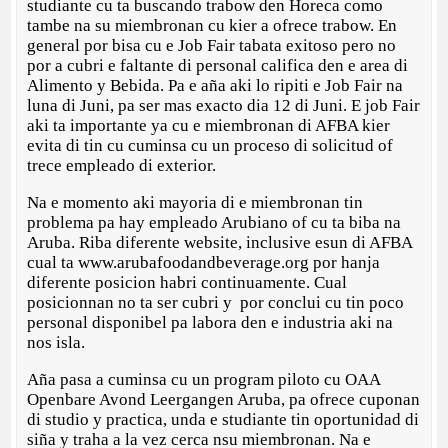
studiante cu ta buscando trabow den Horeca como
tambe na su miembronan cu kier a ofrece trabow. En
general por bisa cu e Job Fair tabata exitoso pero no
por a cubri e faltante di personal califica den e area di
Alimento y Bebida. Pa e aña aki lo ripiti e Job Fair na
luna di Juni, pa ser mas exacto dia 12 di Juni. E job Fair
aki ta importante ya cu e miembronan di AFBA kier
evita di tin cu cuminsa cu un proceso di solicitud of
trece empleado di exterior.
Na e momento aki mayoria di e miembronan tin
problema pa hay empleado Arubiano of cu ta biba na
Aruba. Riba diferente website, inclusive esun di AFBA
cual ta www.arubafoodandbeverage.org por hanja
diferente posicion habri continuamente. Cual
posicionnan no ta ser cubri y por conclui cu tin poco
personal disponibel pa labora den e industria aki na
nos isla.
Aña pasa a cuminsa cu un program piloto cu OAA
Openbare Avond Leergangen Aruba, pa ofrece cuponan
di studio y practica, unda e studiante tin oportunidad di
siña y traha a la vez cerca nsu miembronan. Na e