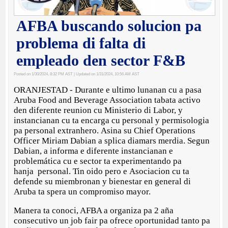
AFBA buscando solucion pa
problema di falta di
empleado den sector F&B
Posted on 1/30/2024, 8:32 PM AST
| Updated on 1/31/2024, 10:56 AM AST
ORANJESTAD - Durante e ultimo lunanan cu a pasa
Aruba Food and Beverage Association tabata activo
den diferente reunion cu Ministerio di Labor, y
instancianan cu ta encarga cu personal y permisologia
pa personal extranhero. Asina su Chief Operations
Officer Miriam Dabian a splica diamars merdia. Segun
Dabian, a informa e diferente instancianan e
problemática cu e sector ta experimentando pa
hanja personal. Tin oido pero e Asociacion cu ta
defende su miembronan y bienestar en general di
Aruba ta spera un compromiso mayor.
Manera ta conoci, AFBA a organiza pa 2 aña
consecutivo un job fair pa ofrece oportunidad tanto pa