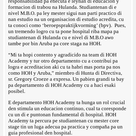
responsabilidad pa ehecuta e leynan di educacion y
formacion di trabou na Hulanda. Studiantenan di e
nivel M.B.O. pa ley mester sigui nan parti practico di
nan estudio na un organisacion di estudio acredita, cu
ta conoci como ‘beroepspraktijkvorming’ (bpv). Pues,
un tremendo logro cu ta pone hospital riba mapa pa
studiantenan di Hulanda cu e nivel di M.B.O awo
tambe por bin Aruba pa core staga na HOH.
“Mi ta hopi contento y agradicido na team di HOH
Academy y tur otro departamento cu a contribui pa
logra e acreditacion aki cu ta habri mas porta pa nos
como HOH y Aruba,” miembro di Hunta di Directiva,
sr. Gregory Croeze a expresa. Un pabien grandi ta bay
pa departamento di HOH Academy cu a haci esaki
posibel.
E departamento HOH Academy ta hunga un rol crucial
den stimula un educacion continuo, cual ta coresponde
cu un di e puntonan fundamental di hospital. HOH
Academy ta percura pe studiantenan cu mester core
stage tin un luga adecua pa practica y compaña pa un
guia profesional den hospital.