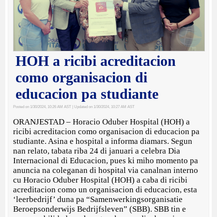
HOH a ricibi acreditacion
como organisacion di
educacion pa studiante
Posted on 1/30/2024, 10:26 AM AST
| Updated on 1/30/2024, 10:27 AM AST
ORANJESTAD – Horacio Oduber Hospital (HOH) a
ricibi acreditacion como organisacion di educacion pa
studiante. Asina e hospital a informa diamars. Segun
nan relato, tabata riba 24 di januari a celebra Dia
Internacional di Educacion, pues ki miho momento pa
anuncia na coleganan di hospital via canalnan interno
cu Horacio Oduber Hospital (HOH) a caba di ricibi
acreditacion como un organisacion di educacion, esta
‘leerbedrijf’ duna pa “Samenwerkingsorganisatie
Beroepsonderwijs Bedrijfsleven” (SBB). SBB tin e