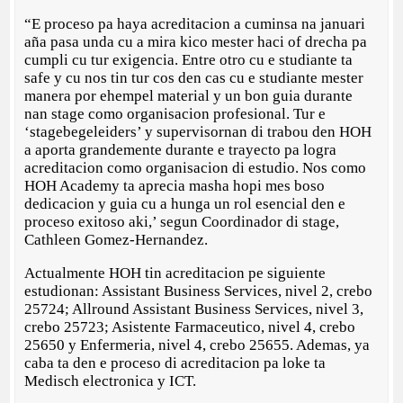
“E proceso pa haya acreditacion a cuminsa na januari
aña pasa unda cu a mira kico mester haci of drecha pa
cumpli cu tur exigencia. Entre otro cu e studiante ta
safe y cu nos tin tur cos den cas cu e studiante mester
manera por ehempel material y un bon guia durante
nan stage como organisacion profesional. Tur e
‘stagebegeleiders’ y supervisornan di trabou den HOH
a aporta grandemente durante e trayecto pa logra
acreditacion como organisacion di estudio. Nos como
HOH Academy ta aprecia masha hopi mes boso
dedicacion y guia cu a hunga un rol esencial den e
proceso exitoso aki,’ segun Coordinador di stage,
Cathleen Gomez-Hernandez.
Actualmente HOH tin acreditacion pe siguiente
estudionan: Assistant Business Services, nivel 2, crebo
25724; Allround Assistant Business Services, nivel 3,
crebo 25723; Asistente Farmaceutico, nivel 4, crebo
25650 y Enfermeria, nivel 4, crebo 25655. Ademas, ya
caba ta den e proceso di acreditacion pa loke ta
Medisch electronica y ICT.