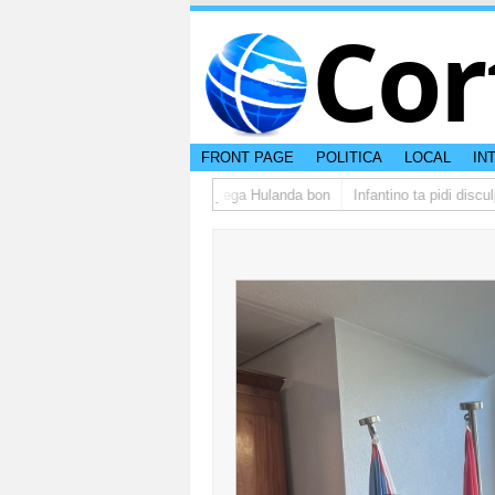
Cor
FRONT PAGE
POLITICA
LOCAL
IN
po di studiantenan di Aruba a yega Hulanda bon
Infantino ta pidi disculp