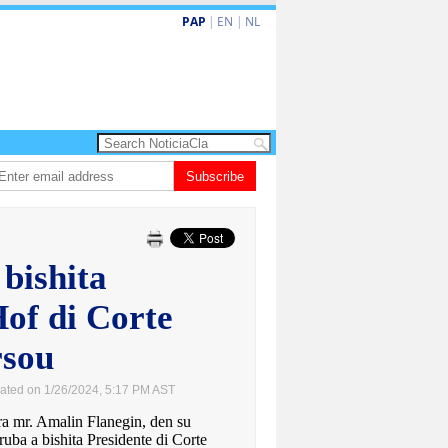
PAP
|
EN
|
NL
turismo premium cu renobacion di US$106 miyon
Subscribe
Aruba ta perde 5-4 contr
bishita
Hof di Corte
sou
ated on 1/26/2024, 5:17 PM AST
mr. Amalin Flanegin, den su
uba a bishita Presidente di Corte