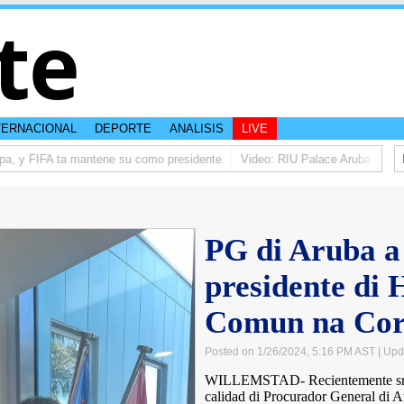
te
TERNACIONAL
DEPORTE
ANALISIS
LIVE
a, y FIFA ta mantene su como presidente
Video: RIU Palace Aruba ta eleva 
PG di Aruba a 
presidente di 
Comun na Cor
Posted on 1/26/2024, 5:16 PM AST
| Upd
WILLEMSTAD- Recientemente sra 
calidad di Procurador General di Ar