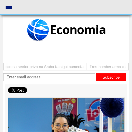
Economia
nan na sector priva na Aruba ta sigui aumenta
Tres homber arma a atraca
Subscribe