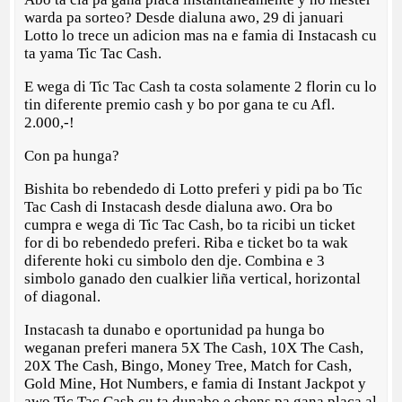
warda pa sorteo? Desde dialuna awo, 29 di januari
Lotto lo trece un adicion mas na e famia di Instacash cu
ta yama Tic Tac Cash.
E wega di Tic Tac Cash ta costa solamente 2 florin cu lo
tin diferente premio cash y bo por gana te cu Afl.
2.000,-!
Con pa hunga?
Bishita bo rebendedo di Lotto preferi y pidi pa bo Tic
Tac Cash di Instacash desde dialuna awo. Ora bo
cumpra e wega di Tic Tac Cash, bo ta ricibi un ticket
for di bo rebendedo preferi. Riba e ticket bo ta wak
diferente hoki cu simbolo den dje. Combina e 3
simbolo ganado den cualkier liña vertical, horizontal
of diagonal.
Instacash ta dunabo e oportunidad pa hunga bo
weganan preferi manera 5X The Cash, 10X The Cash,
20X The Cash, Bingo, Money Tree, Match for Cash,
Gold Mine, Hot Numbers, e famia di Instant Jackpot y
awo Tic Tac Cash cu ta dunabo e chens pa gana placa al