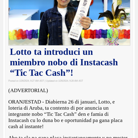
Lotto ta introduci un
miembro nobo di Instacash
“Tic Tac Cash”!
Posted on 1/26/2024, 9:27 AM AST
| Updated on 1/26/2024, 9:28 AM AST
(ADVERTORIAL)
ORANJESTAD - Diabierna 26 di januari, Lotto, e
loteria di Aruba, ta contento di por anuncia un
integrante nobo “Tic Tac Cash” den e famia di
Instacash cu lo duna bo e oportunidad pa gana placa
cash al instante!
Abo ta cla pa gana placa instantaneamente y no mester