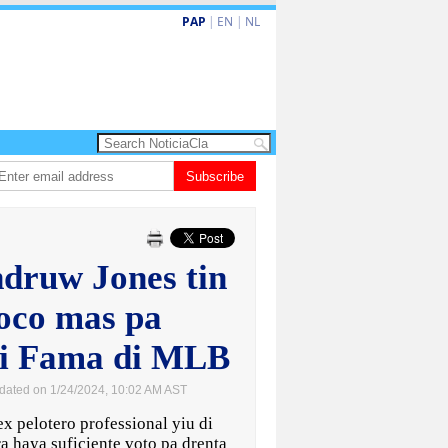
PAP
|
EN
|
NL
 ta enfrenta Sur Korea den duelo di pitcheo
Subscribe
Opinion: Articulo 38 no ta kita
ndruw Jones tin
oco mas pa
di Fama di MLB
dated on 1/24/2024, 10:02 AM AST
 pelotero professional yiu di
 haya suficiente voto pa drenta