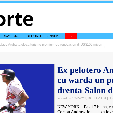
orte
TERNACIONAL
DEPORTE
ANALISIS
LIVE
ace Aruba ta eleva turismo premium cu renobacion di US$106 miyon
Aruba
Ex pelotero A
cu warda un p
drenta Salon 
Posted on 1/24/2024, 10:01 AM AST
| Up
NEW YORK - Pa di 7 biaha, e ex
Corsou Andruw Jones no a logra