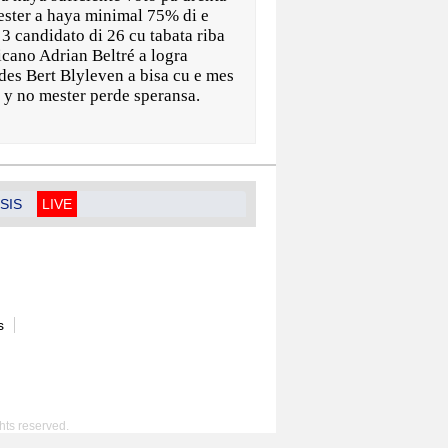
ester a haya minimal 75% di e
3 candidato di 26 cu tabata riba
nicano Adrian Beltré a logra
des Bert Blyleven a bisa cu e mes
o y no mester perde speransa.
SIS
LIVE
s
hts reserved.