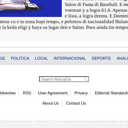
Salon di Fama di Baseball. E m
votonan y a logra 61,6. Apenas 
e lista, a logra drenta. E Domi
tras cu e ta zona hopi tempo, e pelotero di nacionalidad Hulan
 la keda eligi y haya su lugar den e Salon. Pues ainda tin temp
GE
POLITICA
LOCAL
INTERNACIONAL
DEPORTE
ANALI
Advertise
RSS
User Agreement
Privacy
Editorial Standard
About Us
Contact Us
2026 NoticiaCla.com | "NoticiaCla" is a registered trademark of Wired Media. All rig