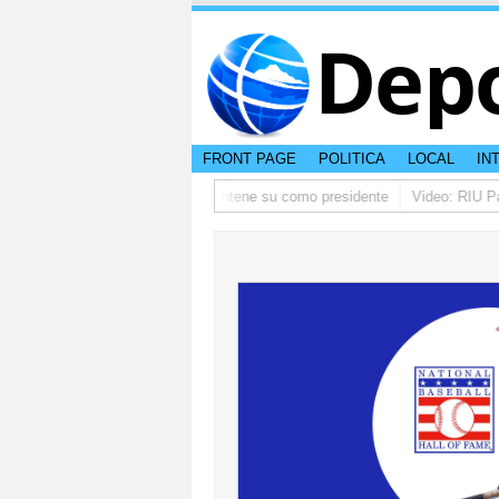
Dep
FRONT PAGE
POLITICA
LOCAL
IN
ino ta pidi disculpa, y FIFA ta mantene su como presidente
Video: RIU Pal