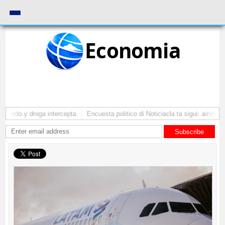
Economia
ordo y droga intercepta
Encuesta politico di Noticiacla ta sigui: ainda tin
Subscribe