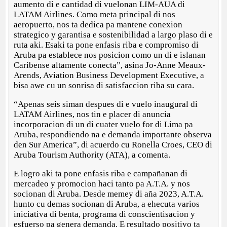
aumento di e cantidad di vuelonan LIM-AUA di
LATAM Airlines. Como meta principal di nos
aeropuerto, nos ta dedica pa mantene conexion
strategico y garantisa e sostenibilidad a largo plaso di e
ruta aki. Esaki ta pone enfasis riba e compromiso di
Aruba pa establece nos posicion como un di e islanan
Caribense altamente conecta”, asina Jo-Anne Meaux-
Arends, Aviation Business Development Executive, a
bisa awe cu un sonrisa di satisfaccion riba su cara.
“Apenas seis siman despues di e vuelo inaugural di
LATAM Airlines, nos tin e placer di anuncia
incorporacion di un di cuater vuelo for di Lima pa
Aruba, respondiendo na e demanda importante observa
den Sur America”, di acuerdo cu Ronella Croes, CEO di
Aruba Tourism Authority (ATA), a comenta.
E logro aki ta pone enfasis riba e campañanan di
mercadeo y promocion haci tanto pa A.T.A. y nos
socionan di Aruba. Desde memey di aña 2023, A.T.A.
hunto cu demas socionan di Aruba, a ehecuta varios
iniciativa di benta, programa di conscientisacion y
esfuerso pa genera demanda. E resultado positivo ta