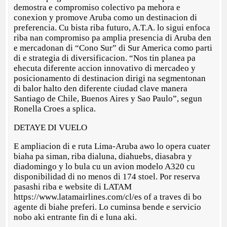
demostra e compromiso colectivo pa mehora e
conexion y promove Aruba como un destinacion di
preferencia. Cu bista riba futuro, A.T.A. lo sigui enfoca
riba nan compromiso pa amplia presencia di Aruba den
e mercadonan di “Cono Sur” di Sur America como parti
di e strategia di diversificacion. “Nos tin planea pa
ehecuta diferente accion innovativo di mercadeo y
posicionamento di destinacion dirigi na segmentonan
di balor halto den diferente ciudad clave manera
Santiago de Chile, Buenos Aires y Sao Paulo”, segun
Ronella Croes a splica.
DETAYE DI VUELO
E ampliacion di e ruta Lima-Aruba awo lo opera cuater
biaha pa siman, riba dialuna, diahuebs, diasabra y
diadomingo y lo bula cu un avion modelo A320 cu
disponibilidad di no menos di 174 stoel. Por reserva
pasashi riba e website di LATAM
https://www.latamairlines.com/cl/es of a traves di bo
agente di biahe preferi. Lo cuminsa bende e servicio
nobo aki entrante fin di e luna aki.