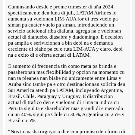
Cuminsando desde e prome trimester di aña 2024,
specificamente den luna di juli, LATAM Airlines lo
aumenta su vuelonan LIM-AUA for di tres vuelo pa
siman pa cuater vuelo pa siman, introduciendo un
servicio adicional riba dialuna, agrega na e vuelonan
actual di diahuebs, diasabra y diadomingo. E decision
pa amplia e serivicionan a bin debi na e demanda
creciente di biahe pa cu e ruta LIM-AUA y claro, debi
na e exito di e oferta actual di LATAM.
E aumento di frecuencia tin como meta pa brinda e
pasaheronan mas flexibilidad y opcion na momento cu
nan ta pleanea nan biahe no unicamente entre Lima y
Aruba sino tambe pa e otro destinacionnan solicita den
Sur America atendi pa LATAM, incluyendo Argentina,
Brasil, Chile, Paraguay y Uruguay. E distribucion
actual di trafico den e vuelonan di Lima ta indica cu
Peru ta sigui ta e shareholder mas grandi di e mercado
cu un 40%, sigui pa Chile cu 30%, Argentina cu 25% y
Brasil cu 5%.
“Nos ta masha orguyoso di e compromiso den forma di