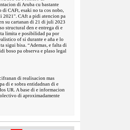
ntacion di Aruba cu bastante
 di CAFt, esaki no ta cos nobo,
di 2021". CAft a pidi atencion pa
en su cartanan di 21 di juli 2023
so structural den e entrega di e
a limita e posibilidad pa por
listico of si durante e aña e lo
ta sigui bisa. “Ademas, e falta di
pidi boso pa observa e plaso legal
cifranan di realisacion mas
pa di e sobra entidadnan di e
 dos UR. A base di e informacion
r colectivo di aproximadamente