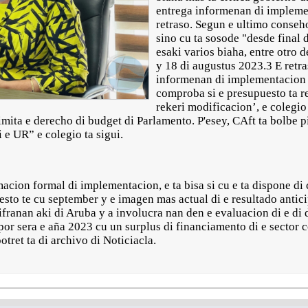
entrega informenan di impleme
retraso. Segun e ultimo conseho
sino cu ta sosode "desde final 
esaki varios biaha, entre otro d
y 18 di augustus 2023.3 E retra
informenan di implementacion t
comproba si e presupuesto ta rea
rekeri modificacion’, e colegio 
limita e derecho di budget di Parlamento. P'esey, CAft ta bolbe 
 e UR” e colegio ta sigui.
macion formal di implementacion, e ta bisa si cu e ta dispone di 
esto te cu september y e imagen mas actual di e resultado antici
 cifranan aki di Aruba y a involucra nan den e evaluacion di e di
 por sera e aña 2023 cu un surplus di financiamento di e secto
et ta di archivo di Noticiacla.