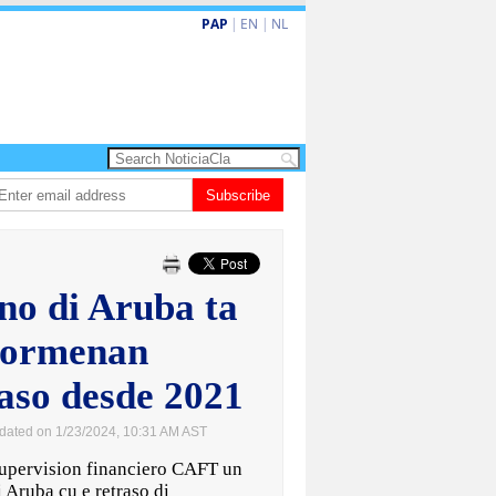
PAP
|
EN
|
NL
n aña despues, polis ainda sin bodycam
Subscribe
Prestamonan na sector priva na A
o di Aruba ta
formenan
raso desde 2021
dated on 1/23/2024, 10:31 AM AST
pervision financiero CAFT un
i Aruba cu e retraso di