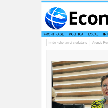
Eco
FRONT PAGE
POLITICA
LOCAL
IN
sman ta bishita barionan pa atende kehonan di ciudadano
Arends-Reyes(A