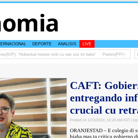
nomia
TERNACIONAL
DEPORTE
ANALISIS
LIVE
VP): “Hubentud mester sinti cu nan voz tin balor”
Pieters(PPA): Mas di u
CAFT: Gobiern
entregando in
crucial cu ret
Posted on 1/23/2024, 10:28 AM AST
| Up
ORANJESTAD – E colegio di su
biaha mas ta critica gobierno d