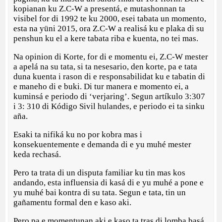
kopianan ku Z.C-W a presentá, e mutashonnan ta
visibel for di 1992 te ku 2000, esei tabata un momento,
esta na yüni 2015, ora Z.C-W a realisá ku e plaka di su
penshun ku el a kere tabata riba e kuenta, no tei mas.
Na opinion di Korte, for di e momentu ei, Z.C-W mester
a apelá na su tata, si ta nesesario, den korte, pa e tata
duna kuenta i rason di e responsabilidat ku e tabatin di
e maneho di e buki. Di tur manera e momento ei, a
kuminsá e periodo di ‘verjaring’. Segun artíkulo 3:307
i 3: 310 di Kódigo Sivil hulandes, e periodo ei ta sinku
aña.
Esaki ta nifiká ku no por kobra mas i
konsekuentemente e demanda di e yu muhé mester
keda rechasá.
Pero ta trata di un disputa familiar ku tin mas kos
andando, esta influensia di kasá di e yu muhé a pone e
yu muhé bai kontra di su tata. Segun e tata, tin un
gañamentu formal den e kaso aki.
Pero pa e momentunan aki e kaso ta tras di lomba basá