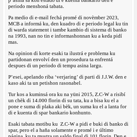
p’asina sa kon estado di e kuenta bankario den e
periodo menshoná tabata.
Pa medio di e-mail fechá promé di novèmber 2023,
MCB a informá ku, den kuadro di e periodo legal ku tin
di warda statement i tambe kambio di sistema di banko
na 1993, nan no tin e informashonnan ku a keda pidí
mas.
Na opinion di korte esaki ta ilustrá e problema ku
partidonan envolví den un prosedura ta enfrentá
despues di un periodo di tempu asina largu.
P’esei, apelando riba ‘verjaring’ di parti di J.J.W. den e
kaso aki ta un petishon rasonabel.
Tur kos a kuminsá ora ku na yüni 2015, Z.C-W a risibí
un chèk di 14.000 florin di su tata, ku a bisa ku el a
pone e suma di plaka aki bèk, un suma ku el a lanta for
di e kuenta di spar bankario konhunto.
Esaki tabata motibu ku Z.C-W a pidi e buki di banko di
spar, pero el a haña solamente e promé i e último
página, ku ta mustra un saldo final di 101 florin. Den e