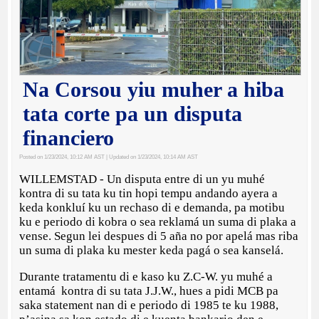
Na Corsou yiu muher a hiba
tata corte pa un disputa
financiero
Posted on 1/23/2024, 10:12 AM AST
| Updated on 1/23/2024, 10:14 AM AST
WILLEMSTAD - Un disputa entre di un yu muhé
kontra di su tata ku tin hopi tempu andando ayera a
keda konkluí ku un rechaso di e demanda, pa motibu
ku e periodo di kobra o sea reklamá un suma di plaka a
vense. Segun lei despues di 5 aña no por apelá mas riba
un suma di plaka ku mester keda pagá o sea kanselá.
Durante tratamentu di e kaso ku Z.C-W. yu muhé a
entamá kontra di su tata J.J.W., hues a pidi MCB pa
saka statement nan di e periodo di 1985 te ku 1988,