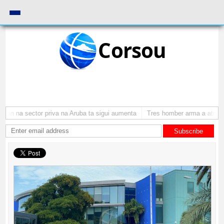
Corsou
n na sector priva na Aruba ta sigui aumenta
Tres homber arma a atraca p
Subscribe