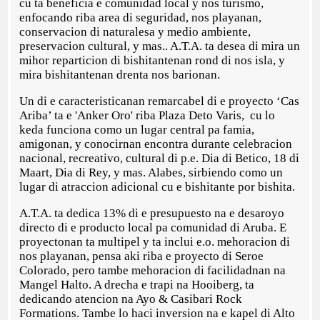
cu ta beneficia e comunidad local y nos turismo,
enfocando riba area di seguridad, nos playanan,
conservacion di naturalesa y medio ambiente,
preservacion cultural, y mas.. A.T.A. ta desea di mira un
mihor reparticion di bishitantenan rond di nos isla, y
mira bishitantenan drenta nos barionan.
Un di e caracteristicanan remarcabel di e proyecto ‘Cas
Ariba’ ta e 'Anker Oro' riba Plaza Deto Varis, cu lo
keda funciona como un lugar central pa famia,
amigonan, y conocirnan encontra durante celebracion
nacional, recreativo, cultural di p.e. Dia di Betico, 18 di
Maart, Dia di Rey, y mas. Alabes, sirbiendo como un
lugar di atraccion adicional cu e bishitante por bishita.
A.T.A. ta dedica 13% di e presupuesto na e desaroyo
directo di e producto local pa comunidad di Aruba. E
proyectonan ta multipel y ta inclui e.o. mehoracion di
nos playanan, pensa aki riba e proyecto di Seroe
Colorado, pero tambe mehoracion di facilidadnan na
Mangel Halto. A drecha e trapi na Hooiberg, ta
dedicando atencion na Ayo & Casibari Rock
Formations. Tambe lo haci inversion na e kapel di Alto