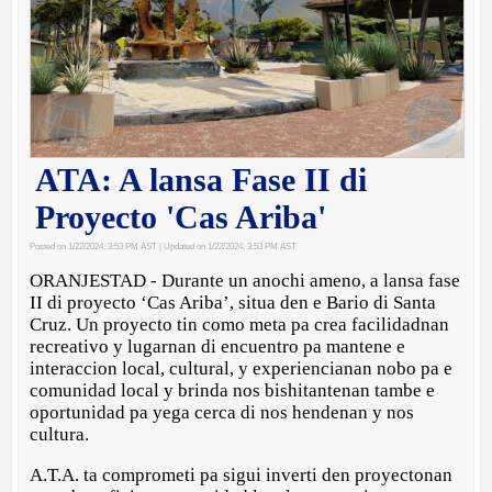
ATA: A lansa Fase II di
Proyecto 'Cas Ariba'
Posted on 1/22/2024, 3:53 PM AST
| Updated on 1/22/2024, 3:53 PM AST
ORANJESTAD - Durante un anochi ameno, a lansa fase
II di proyecto ‘Cas Ariba’, situa den e Bario di Santa
Cruz. Un proyecto tin como meta pa crea facilidadnan
recreativo y lugarnan di encuentro pa mantene e
interaccion local, cultural, y experiencianan nobo pa e
comunidad local y brinda nos bishitantenan tambe e
oportunidad pa yega cerca di nos hendenan y nos
cultura.
A.T.A. ta comprometi pa sigui inverti den proyectonan