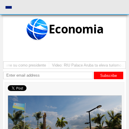
Economia
mantene su como presidente
Video: RIU Palace Aruba ta eleva turismo pre
Subscribe