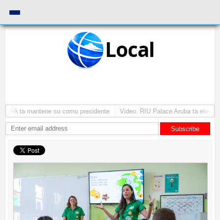
Local
 y FIFA ta mantene su como presidente
Video: RIU Palace Aruba ta eleva t
Subscribe