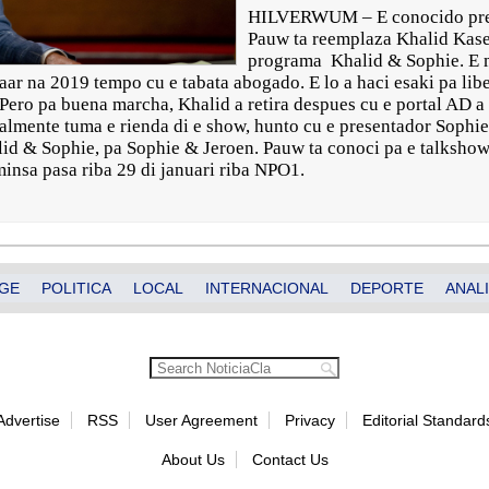
HILVERWUM – E conocido pres
Pauw ta reemplaza Khalid Kas
programa Khalid & Sophie. E 
r na 2019 tempo cu e tabata abogado. E lo a haci esaki pa libe
Pero pa buena marcha, Khalid a retira despues cu e portal AD a 
almente tuma e rienda di e show, hunto cu e presentador Sophi
id & Sophie, pa Sophie & Jeroen. Pauw ta conoci pa e talksh
insa pasa riba 29 di januari riba NPO1.
GE
POLITICA
LOCAL
INTERNACIONAL
DEPORTE
ANALI
Advertise
RSS
User Agreement
Privacy
Editorial Standard
About Us
Contact Us