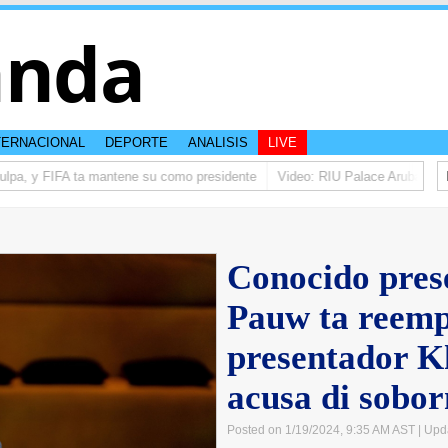
anda
TERNACIONAL
DEPORTE
ANALISIS
LIVE
ulpa, y FIFA ta mantene su como presidente
Video: RIU Palace Aruba ta ele
Conocido pres
Pauw ta reemp
presentador Kh
acusa di sobo
Posted on 1/19/2024, 9:35 AM AST
| Upd