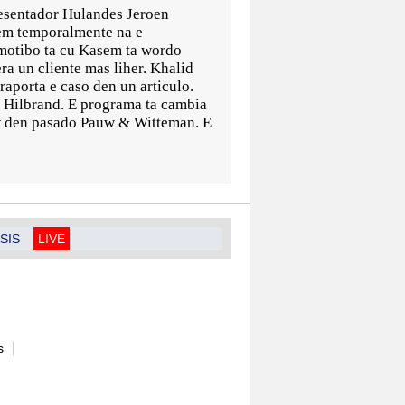
entador Hulandes Jeroen
em temporalmente na e
motibo ta cu Kasem ta wordo
ra un cliente mas liher. Khalid
raporta e caso den un articulo.
e Hilbrand. E programa ta cambia
ow den pasado Pauw & Witteman. E
SIS
LIVE
s