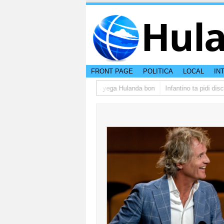
Hul
FRONT PAGE
POLITICA
LOCAL
IN
grupo di studiantenan di Aruba a yega Hulanda bon
Infantino ta pidi disc