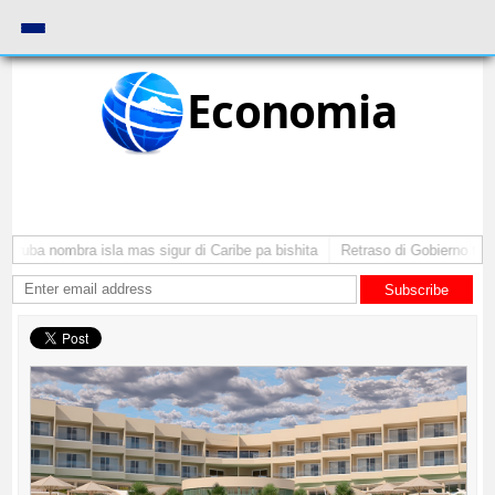
Economia
Aruba nombra isla mas sigur di Caribe pa bishita
Retraso di Gobierno ta po
Subscribe