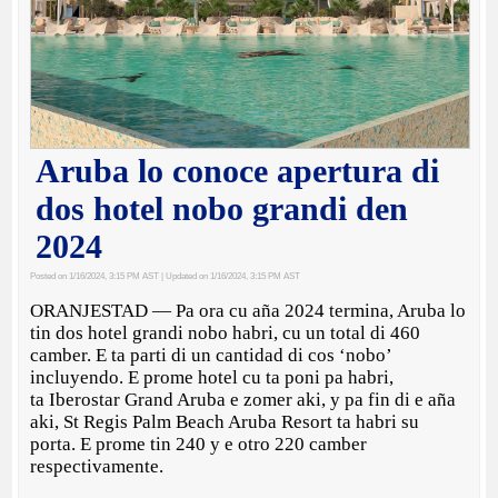
Aruba lo conoce apertura di
dos hotel nobo grandi den
2024
Posted on 1/16/2024, 3:15 PM AST
| Updated on 1/16/2024, 3:15 PM AST
ORANJESTAD — Pa ora cu aña 2024 termina, Aruba lo
tin dos hotel grandi nobo habri, cu un total di 460
camber. E ta parti di un cantidad di cos ‘nobo’
incluyendo. E prome hotel cu ta poni pa habri,
ta Iberostar Grand Aruba e zomer aki, y pa fin di e aña
aki, St Regis Palm Beach Aruba Resort ta habri su
porta. E prome tin 240 y e otro 220 camber
respectivamente.