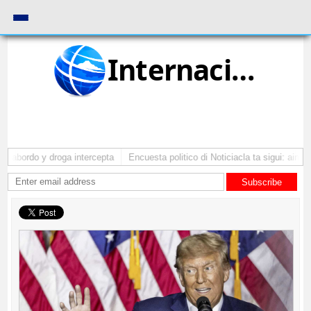
Internacional
a abordo y droga intercepta
Encuesta politico di Noticiacla ta sigui: ainda
Subscribe