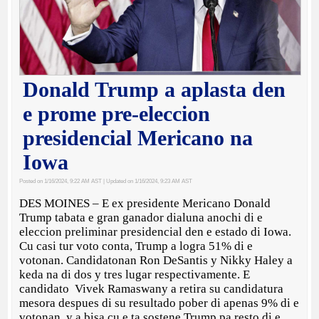
Donald Trump a aplasta den
e prome pre-eleccion
presidencial Mericano na
Iowa
Posted on 1/16/2024, 9:22 AM AST
| Updated on 1/16/2024, 9:23 AM AST
DES MOINES – E ex presidente Mericano Donald
Trump tabata e gran ganador dialuna anochi di e
eleccion preliminar presidencial den e estado di Iowa.
Cu casi tur voto conta, Trump a logra 51% di e
votonan. Candidatonan Ron DeSantis y Nikky Haley a
keda na di dos y tres lugar respectivamente. E
candidato Vivek Ramaswany a retira su candidatura
mesora despues di su resultado pober di apenas 9% di e
votonan, y a bisa cu e ta sostene Trump pa resto di e