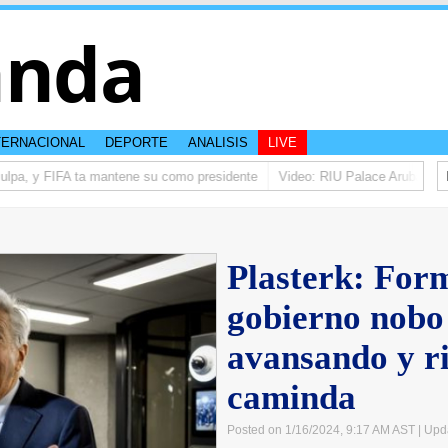
anda
TERNACIONAL
DEPORTE
ANALISIS
LIVE
ulpa, y FIFA ta mantene su como presidente
Video: RIU Palace Aruba ta el
Plasterk: For
gobierno nobo
avansando y r
caminda
Posted on 1/16/2024, 9:17 AM AST
| Upd