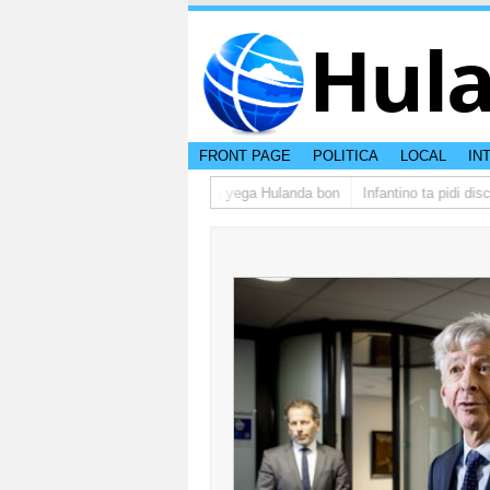
Hul
FRONT PAGE
POLITICA
LOCAL
IN
grupo di studiantenan di Aruba a yega Hulanda bon
Infantino ta pidi disc