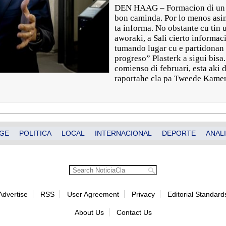
DEN HAAG – Formacion di un g
bon caminda. Por lo menos asi
ta informa. No obstante cu tin 
aworaki, a Sali cierto informa
tumando lugar cu e partidona
progreso” Plasterk a sigui bis
comienso di februari, esta aki 
raportahe cla pa Tweede Kame
GE
POLITICA
LOCAL
INTERNACIONAL
DEPORTE
ANALI
Advertise
RSS
User Agreement
Privacy
Editorial Standard
About Us
Contact Us