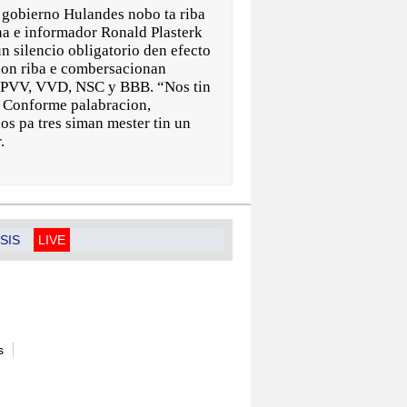
obierno Hulandes nobo ta riba
na e informador Ronald Plasterk
un silencio obligatorio den efecto
cion riba e combersacionan
n PVV, VVD, NSC y BBB. “Nos tin
a. Conforme palabracion,
dos pa tres siman mester tin un
r.
SIS
LIVE
s