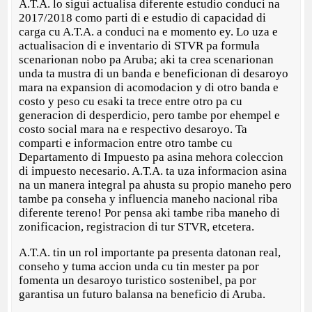
A.T.A. lo sigui actualisa diferente estudio conduci na
2017/2018 como parti di e estudio di capacidad di
carga cu A.T.A. a conduci na e momento ey. Lo uza e
actualisacion di e inventario di STVR pa formula
scenarionan nobo pa Aruba; aki ta crea scenarionan
unda ta mustra di un banda e beneficionan di desaroyo
mara na expansion di acomodacion y di otro banda e
costo y peso cu esaki ta trece entre otro pa cu
generacion di desperdicio, pero tambe por ehempel e
costo social mara na e respectivo desaroyo. Ta
comparti e informacion entre otro tambe cu
Departamento di Impuesto pa asina mehora coleccion
di impuesto necesario. A.T.A. ta uza informacion asina
na un manera integral pa ahusta su propio maneho pero
tambe pa conseha y influencia maneho nacional riba
diferente tereno! Por pensa aki tambe riba maneho di
zonificacion, registracion di tur STVR, etcetera.
A.T.A. tin un rol importante pa presenta datonan real,
conseho y tuma accion unda cu tin mester pa por
fomenta un desaroyo turistico sostenibel, pa por
garantisa un futuro balansa na beneficio di Aruba.