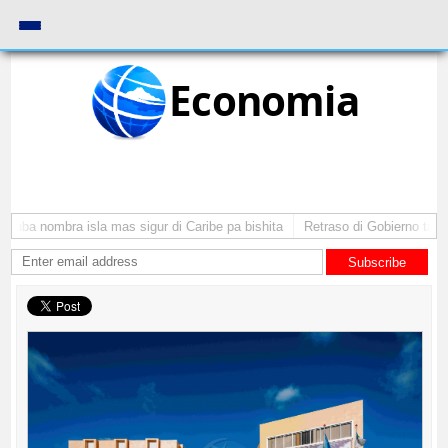
Economia
ruba nombra isla mas sigur di Caribe pa bishita
Retraso di Gobierno ta pone
Subscribe