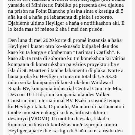
yamada di Ministerio Públiko pa presentá awe djaluna
na prisòn na Point Blanche p’asina sinta e kastigu di 5
aña ku el a haña pa labamentu di plaka i soborno.
Djabièrnè último Heyliger a haña e notifikashon aki. E
lo keda mas òf ménos 2 aña i mei den prisòn.
Den luna di mei 2020 korte di promé instansia a haña
Heyliger i kuater otro ko-akusado kulpabel den dos
kaso ku ta karga e nòmbernan “Larimar i Catfish”. E
kaso aki ta trata di soborno ku tin konekshon ku vários
kompania di konstrukshon pa vários proyekto riba e
isla di St. Maarten i tambe labamentu di plaka. Korte a
haña proba ku Heyliger a tuma un total di US $3.36
mion serka kompania di konstrukshon Windward
Roads BV, kompania industrial Central Concrete Mix,
Devcon TCI Ltd., i un kompania ulandes Volker
Construction International BV. Esaki a sosodé tempu
ku Heyliger tabata Diputado, Miembro di parlamento i
tambe minister enkargá ku kas, infrastruktura i
desaroyo (VROMI). Pa motibu di esaki, fiskal a
kuminsá un kaso di konfiskashon/ekspropiá kontra
Heyliger, aparte di e kastigu di 5 aña ku el a risibí den