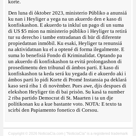
korte.
Den luna di òktober 2023, ministerio Públiko a anunsiá
ku nan i Heyliger a yega na un akuerdo den e kaso di
konfiskashon. E akuerdo ta inkluí un pago di un suma
di US $5 mion na ministerio públiko i Heyliger ta retirá
tur su derecho i tambe entradanan di hür di diferente
propiedatnan inmóbil. Ku esaki, Heyliger ta renunsiá
na aktividatnan ku el a optené di forma ilegalmente. E
suma lo benefisiá Fondo di Kriminalidat. Optando pa
un akuerdo di konfiskashon ta evitá prolongashon di
prosedimentu den tribunal di ámbos parti. E kaso di
konfiskashon ta keda será ku yegada di e akuerdo aki i
ámbos parti lo pidi Korte di Promé Instansia pa deklará
kaso será riba 1 di novèmber. Pues awe, djis despues di
elekshon Heyliger tin di bai prisòn. Su kasá ta number
2 riba partido Democrat di St. Maarten i ta un dje
polítikonan ku a kue bastante voto. NOTA: E texto ta
scirbi den Papiamento fonetico di Corsou.
Copyright © 2026 NoticiaCla.com | "NoticiaCla" is a registered trademark