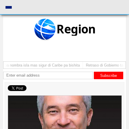
Region
uba nombra isla mas sigur di Caribe pa bishita
Retraso di Gobierno ta pone
Subscribe