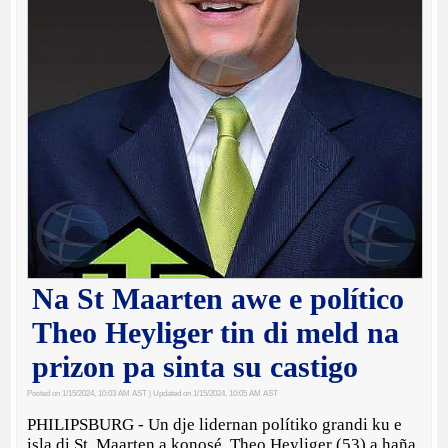
Na St Maarten awe e político
Theo Heyliger tin di meld na
prizon pa sinta su castigo
Posted on 1/15/2024, 10:03 AM AST
| Updated on 1/15/2024, 10:05 AM AST
PHILIPSBURG - Un dje lidernan polítiko grandi ku e
isla di St. Maarten a konosé, Theo Heyliger (53) a haña