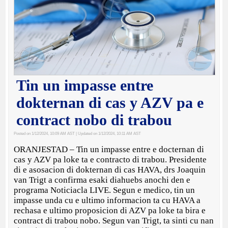
Tin un impasse entre
dokternan di cas y AZV pa e
contract nobo di trabou
Posted on 1/12/2024, 10:09 AM AST
| Updated on 1/12/2024, 10:11 AM AST
ORANJESTAD – Tin un impasse entre e docternan di
cas y AZV pa loke ta e contracto di trabou. Presidente
di e asosacion di dokternan di cas HAVA, drs Joaquin
van Trigt a confirma esaki diahuebs anochi den e
programa Noticiacla LIVE. Segun e medico, tin un
impasse unda cu e ultimo informacion ta cu HAVA a
rechasa e ultimo proposicion di AZV pa loke ta bira e
contract di trabou nobo. Segun van Trigt, ta sinti cu nan