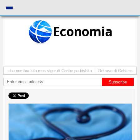
Economia
 Aruba nombra isla mas sigur di Caribe pa bishita
Retraso di Gobierno ta p
Subscribe