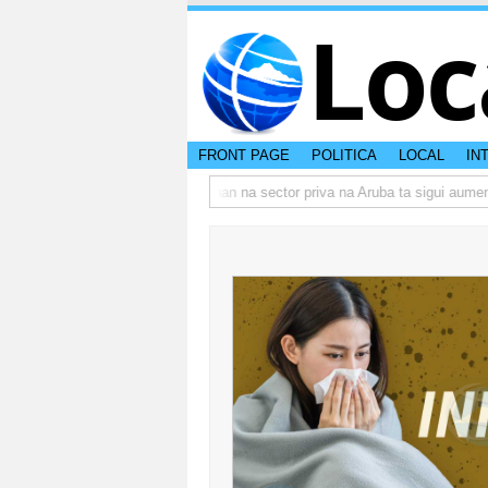
Loc
FRONT PAGE
POLITICA
LOCAL
IN
actual di Aruba?
Prestamonan na sector priva na Aruba ta sigui aumenta