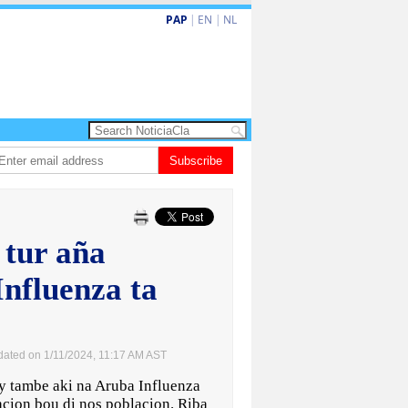
PAP
|
EN
|
NL
a barionan pa atende kehonan di ciudadano
Subscribe
Gobierno ta amplia ayudo fin
tur aña
nfluenza ta
dated on 1/11/2024, 11:17 AM AST
ambe aki na Aruba Influenza
cion bou di nos poblacion. Riba