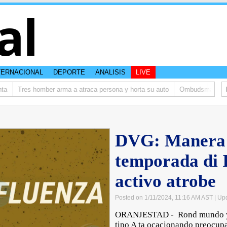
al
TERNACIONAL
DEPORTE
ANALISIS
LIVE
Tres homber arma a atraca persona y horta su auto
Ombudsman ta bishit
DVG: Manera 
temporada di I
activo atrobe
Posted on 1/11/2024, 11:16 AM AST
| Up
ORANJESTAD - Rond mundo y t
tipo A ta ocacionando preocupa