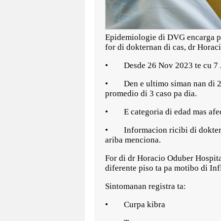
Epidemiologie di DVG encarga pa c
for di dokternan di cas, dr Horac
• Desde 26 Nov 2023 te cu 7 Jan
• Den e ultimo siman nan di 202
promedio di 3 caso pa dia.
• E categoria di edad mas afect
• Informacion ricibi di dokter 
ariba menciona.
For di dr Horacio Oduber Hospita
diferente piso ta pa motibo di In
Sintomanan registra ta:
• Curpa kibra