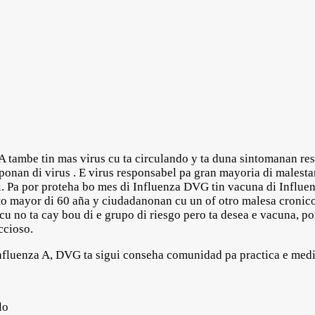
A tambe tin mas virus cu ta circulando y ta duna sintomanan r
ponan di virus . E virus responsabel pa gran mayoria di malesta
. Pa por proteha bo mes di Influenza DVG tin vacuna di Influe
lto mayor di 60 aña y ciudadanonan cu un of otro malesa cronic
u no ta cay bou di e grupo di riesgo pero ta desea e vacuna, po
ccioso.
nfluenza A, DVG ta sigui conseha comunidad pa practica e medi
lo