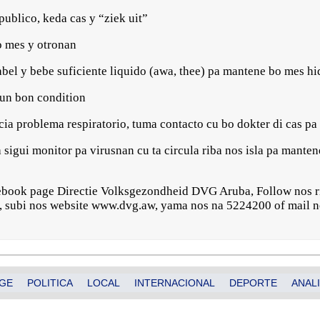
ublico, keda cas y “ziek uit”
 mes y otronan
l y bebe suficiente liquido (awa, thee) pa mantene bo mes h
n bon condition
cia problema respiratorio, tuma contacto cu bo dokter di cas pa
 sigui monitor pa virusnan cu ta circula riba nos isla pa mant
ebook page Directie Volksgezondheid DVG Aruba, Follow nos r
, subi nos website www.dvg.aw, yama nos na 5224200 of mail 
GE
POLITICA
LOCAL
INTERNACIONAL
DEPORTE
ANALI