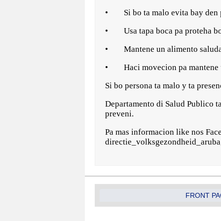
• Si bo ta malo evita bay den p
• Usa tapa boca pa proteha bo
• Mantene un alimento saludabe
• Haci movecion pa mantene u
Si bo persona ta malo y ta presen
Departamento di Salud Publico ta
preveni.
Pa mas informacion like nos Fac
directie_volksgezondheid_aruba
FRONT PA