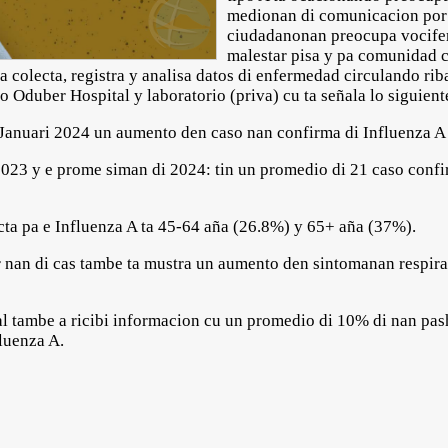
medionan di comunicacion por 
ciudadanonan preocupa vocifer
malestar pisa y pa comunidad c
olecta, registra y analisa datos di enfermedad circulando riba 
io Oduber Hospital y laboratorio (priva) cu ta señala lo siguien
uari 2024 un aumento den caso nan confirma di Influenza A a 
3 y e prome siman di 2024: tin un promedio di 21 caso confir
a pa e Influenza A ta 45-64 aña (26.8%) y 65+ aña (37%).
nan di cas tambe ta mustra un aumento den sintomanan respir
l tambe a ricibi informacion cu un promedio di 10% di nan pas
fluenza A.