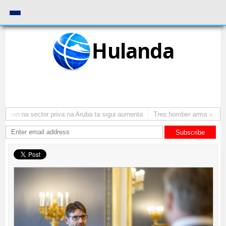
Hulanda
onan na sector priva na Aruba ta sigui aumenta
Tres homber arma a atrac
Subscribe