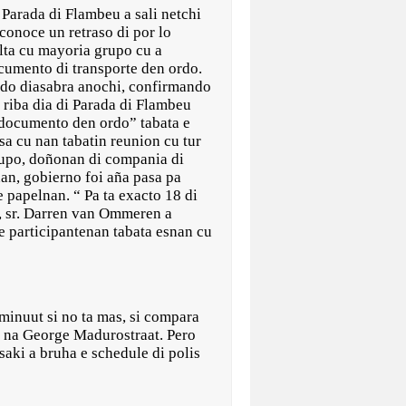
arada di Flambeu a sali netchi
 conoce un retraso di por lo
lta cu mayoria grupo cu a
ocumento di transporte den ordo.
o diasabra anochi, confirmando
 riba dia di Parada di Flambeu
ocumento den ordo” tabata e
a cu nan tabatin reunion cu tur
grupo, doñonan di compania di
nan, gobierno foi aña pasa pa
e papelnan. “ Pa ta exacto 18 di
 sr. Darren van Ommeren a
e participantenan tabata esnan cu
 minuut si no ta mas, si compara
ta na George Madurostraat. Pero
esaki a bruha e schedule di polis