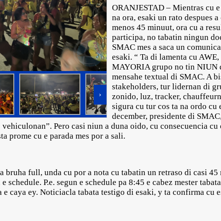
ORANJESTAD – Mientras cu e P
na ora, esaki un rato despues a
menos 45 minuut, ora cu a resu
participa, no tabatin ningun d
SMAC mes a saca un comunicad
esaki. “ Ta di lamenta cu AWE,
MAYORIA grupo no tin NIUN d
mensahe textual di SMAC. A bis
stakeholders, tur lidernan di 
›
zonido, luz, tracker, chauffeur
sigura cu tur cos ta na ordo cu 
december, presidente di SMAC,
 vehiculonan”. Pero casi niun a duna oido, cu consecuencia cu 
sta prome cu e parada mes por a sali.
a bruha full, unda cu por a nota cu tabatin un retraso di casi 45
 e schedule. P.e. segun e schedule pa 8:45 e cabez mester taba
 e caya ey. Noticiacla tabata testigo di esaki, y ta confirma cu 