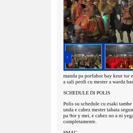
‹
manda pa porfabor bay keur tur e
a sali perdi cu mester a warda ba
SCHEDULE DI POLIS
Polis su schedule cu esaki tambe 
unda e cabez mester tabata segun
pa 9or y mei, e cabez no a ni yega
completamente.
SMAC