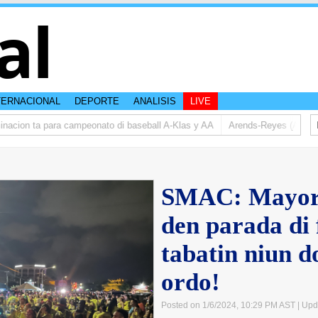
al
TERNACIONAL
DEPORTE
ANALISIS
LIVE
ion ta para campeonato di baseball A-Klas y AA
Arends-Reyes (AVP): Reno
SMAC: Mayori
den parada di
tabatin niun 
ordo!
Posted on 1/6/2024, 10:29 PM AST
| Upd