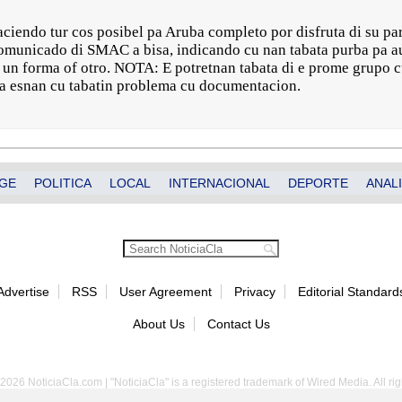
ciendo tur cos posibel pa Aruba completo por disfruta di su pa
comunicado di SMAC a bisa, indicando cu nan tabata purba pa a
 un forma of otro. NOTA: E potretnan tabata di e prome grupo cu
 ta esnan cu tabatin problema cu documentacion.
GE
POLITICA
LOCAL
INTERNACIONAL
DEPORTE
ANALI
Advertise
RSS
User Agreement
Privacy
Editorial Standard
About Us
Contact Us
2026 NoticiaCla.com | "NoticiaCla" is a registered trademark of Wired Media. All rig