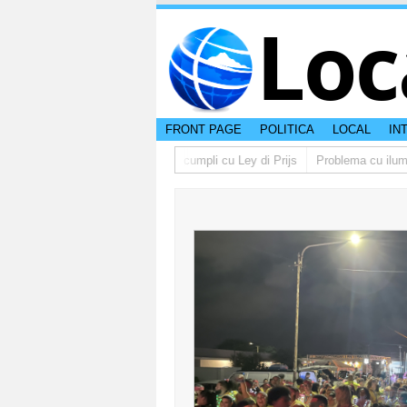
Loc
FRONT PAGE
POLITICA
LOCAL
IN
 lo multa supermercado cu no cumpli cu Ley di Prijs
Problema cu iluminac