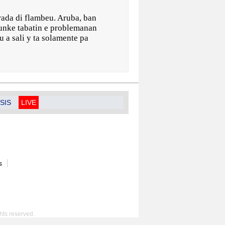
rada di flambeu. Aruba, ban
unke tabatin e problemanan
 a sali y ta solamente pa
SIS
LIVE
s
hts reserved.