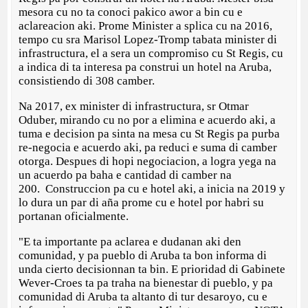
mesora cu no ta conoci pakico awor a bin cu e
aclareacion aki. Prome Minister a splica cu na 2016,
tempo cu sra Marisol Lopez-Tromp tabata minister di
infrastructura, el a sera un compromiso cu St Regis, cu
a indica di ta interesa pa construi un hotel na Aruba,
consistiendo di 308 camber.
Na 2017, ex minister di infrastructura, sr Otmar
Oduber, mirando cu no por a elimina e acuerdo aki, a
tuma e decision pa sinta na mesa cu St Regis pa purba
re-negocia e acuerdo aki, pa reduci e suma di camber
otorga. Despues di hopi negociacion, a logra yega na
un acuerdo pa baha e cantidad di camber na
200. Construccion pa cu e hotel aki, a inicia na 2019 y
lo dura un par di aña prome cu e hotel por habri su
portanan oficialmente.
"E ta importante pa aclarea e dudanan aki den
comunidad, y pa pueblo di Aruba ta bon informa di
unda cierto decisionnan ta bin. E prioridad di Gabinete
Wever-Croes ta pa traha na bienestar di pueblo, y pa
comunidad di Aruba ta altanto di tur desaroyo, cu e