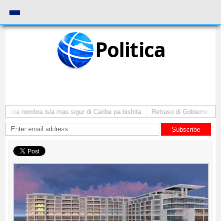
Politica
Aruba nombra isla mas sigur di Caribe pa bishita
Retraso di Gobierno ta po
Subscribe