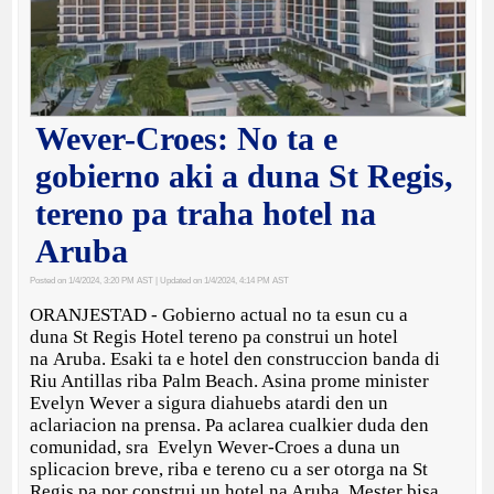
Wever-Croes: No ta e
gobierno aki a duna St Regis,
tereno pa traha hotel na
Aruba
Posted on 1/4/2024, 3:20 PM AST
| Updated on 1/4/2024, 4:14 PM AST
ORANJESTAD - Gobierno actual no ta esun cu a
duna St Regis Hotel tereno pa construi un hotel
na Aruba. Esaki ta e hotel den construccion banda di
Riu Antillas riba Palm Beach. Asina prome minister
Evelyn Wever a sigura diahuebs atardi den un
aclariacion na prensa. Pa aclarea cualkier duda den
comunidad, sra Evelyn Wever-Croes a duna un
splicacion breve, riba e tereno cu a ser otorga na St
Regis pa por construi un hotel na Aruba. Mester bisa