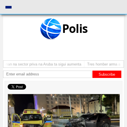
Polis
monan na sector priva na Aruba ta sigui aumenta
Tres homber arma a atrac
Subscribe