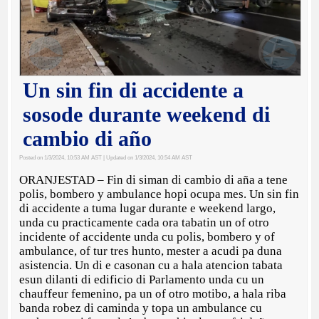
Un sin fin di accidente a
sosode durante weekend di
cambio di año
Posted on 1/3/2024, 10:53 AM AST
| Updated on 1/3/2024, 10:54 AM AST
ORANJESTAD – Fin di siman di cambio di aña a tene
polis, bombero y ambulance hopi ocupa mes. Un sin fin
di accidente a tuma lugar durante e weekend largo,
unda cu practicamente cada ora tabatin un of otro
incidente of accidente unda cu polis, bombero y of
ambulance, of tur tres hunto, mester a acudi pa duna
asistencia. Un di e casonan cu a hala atencion tabata
esun dilanti di edificio di Parlamento unda cu un
chauffeur femenino, pa un of otro motibo, a hala riba
banda robez di caminda y topa un ambulance cu