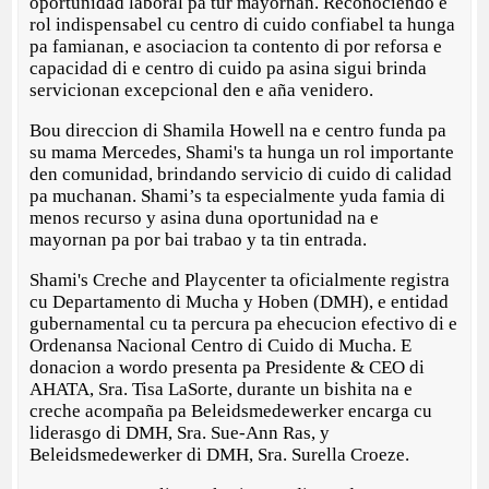
oportunidad laboral pa tur mayornan. Reconociendo e
rol indispensabel cu centro di cuido confiabel ta hunga
pa famianan, e asociacion ta contento di por reforsa e
capacidad di e centro di cuido pa asina sigui brinda
servicionan excepcional den e aña venidero.
Bou direccion di Shamila Howell na e centro funda pa
su mama Mercedes, Shami's ta hunga un rol importante
den comunidad, brindando servicio di cuido di calidad
pa muchanan. Shami’s ta especialmente yuda famia di
menos recurso y asina duna oportunidad na e
mayornan pa por bai trabao y ta tin entrada.
Shami's Creche and Playcenter ta oficialmente registra
cu Departamento di Mucha y Hoben (DMH), e entidad
gubernamental cu ta percura pa ehecucion efectivo di e
Ordenansa Nacional Centro di Cuido di Mucha. E
donacion a wordo presenta pa Presidente & CEO di
AHATA, Sra. Tisa LaSorte, durante un bishita na e
creche acompaña pa Beleidsmedewerker encarga cu
liderasgo di DMH, Sra. Sue-Ann Ras, y
Beleidsmedewerker di DMH, Sra. Surella Croeze.