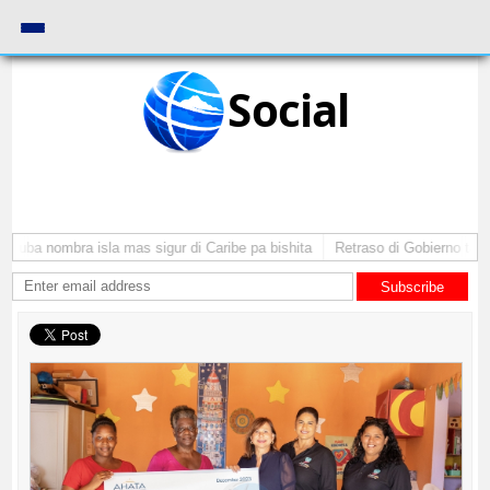
Social
ruba nombra isla mas sigur di Caribe pa bishita
Retraso di Gobierno ta pon
Subscribe