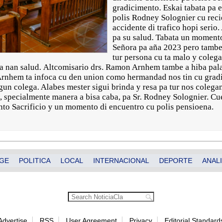
gradicimento. Eskai tabata pa e
polis Rodney Solognier cu reci
accidente di trafico hopi serio
pa su salud. Tabata un momento
Señora pa aña 2023 pero tambe
tur persona cu ta malo y colega
a nan salud. Altcomisario drs. Ramon Arnhem tambe a hiba pala
rnhem ta infoca cu den union como hermandad nos tin cu gradi
un colega. Alabes mester sigui brinda y resa pa tur nos colega
, specialmente manera a bisa caba, pa Sr. Rodney Solognier. Cue
nto Sacrificio y un momento di encuentro cu polis pensioena.
GE
POLITICA
LOCAL
INTERNACIONAL
DEPORTE
ANALI
Advertise
RSS
User Agreement
Privacy
Editorial Standard