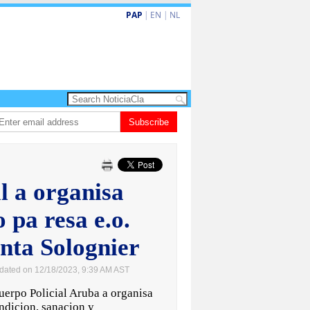
PAP
|
EN
|
NL
rdo de la Espriella a huramenta como presidente di Colombia
Subscribe
Nina den Hey
l a organisa
o pa resa e.o.
enta Solognier
dated on 12/18/2023, 9:39 AM AST
po Policial Aruba a organisa
endicion, sanacion y