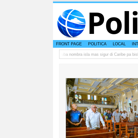
Pol
FRONT PAGE
POLITICA
LOCAL
IN
 peso di otro hende?
CISI: Aruba nombra isla mas sigur di Caribe pa bishit