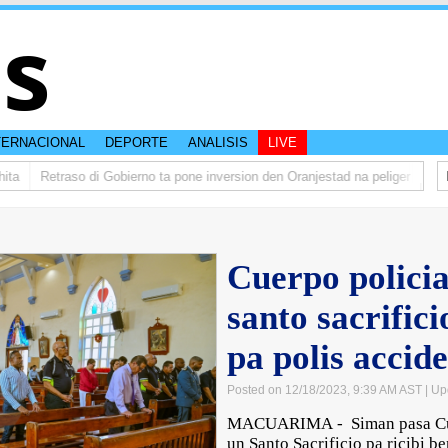
is
TERNACIONAL
DEPORTE
ANALISIS
LIVE
a
Retraso di Gobierno ta pone inversion den Oranjestad na peliger
Abela
Cuerpo policia
santo sacrifici
pa polis accid
Posted on 12/18/2023, 9:39 AM AST
| Up
MACUARIMA - Siman pasa Cuer
un Santo Sacrificio pa ricibi b