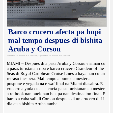
Barco crucero afecta pa hopi
mal tempo despues di bishita
Aruba y Corsou
Posted on 12/18/2023, 9:28 AM AST
| Updated on 12/18/2023, 9:59 AM AST
MIAMI – Despues di a pasa Aruba y Corsou e siman cu
a pasa, turistanan riba e barco crucero Grandeur of the
Seas di Royal Caribbean Cruise Lines a haya nan cu un
retraso inespera. Mal tempo a pone cu mester a
pospone e yegada na e waf final na Miami diasabra. E
crucero a yuda cu asistencia pa su turistanan cu mester
a re-book nan buelonan bek pa nan destinacion final. E
barco a caba sali di Corsou despues di un crucero di 11
dia cu a bishita Aruba tambe.