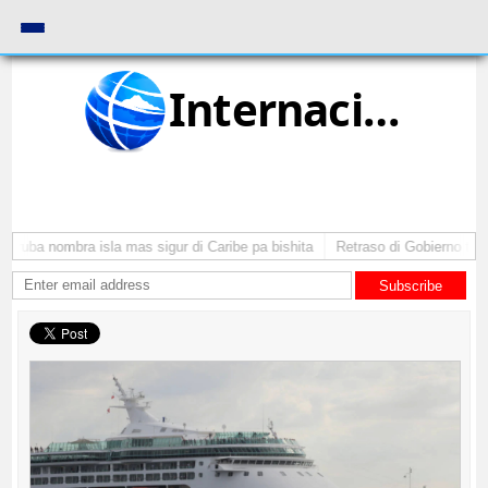
Internacional
 Aruba nombra isla mas sigur di Caribe pa bishita
Retraso di Gobierno ta po
Subscribe